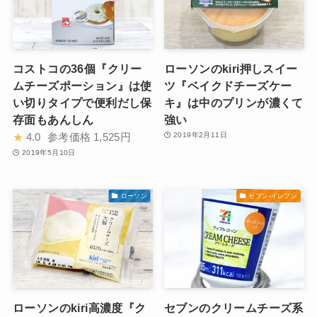
コストコの36個『クリー
ローソンのkiri押しスイー
ムチーズポーション』は使
ツ『ベイクドチーズケー
い切りタイプで便利だし保
キ』は中のプリンが濃くて
存面もあんしん
強い
★
4.0
参考価格
1,525円
2019年2月11日
2019年5月10日
ローソン
セブン-イレブン
ローソンのkiri高濃度『ク
セブンのクリームチーズ系