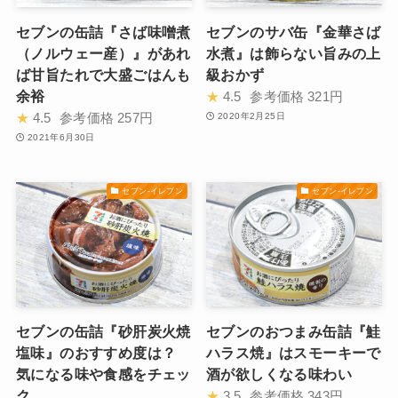
セブンの缶詰『さば味噌煮
セブンのサバ缶『金華さば
（ノルウェー産）』があれ
水煮』は飾らない旨みの上
ば甘旨たれで大盛ごはんも
級おかず
余裕
★
4.5
参考価格
321円
★
4.5
参考価格
257円
2020年2月25日
2021年6月30日
セブン-イレブン
セブン-イレブン
セブンの缶詰『砂肝炭火焼
セブンのおつまみ缶詰『鮭
塩味』のおすすめ度は？
ハラス焼』はスモーキーで
気になる味や食感をチェッ
酒が欲しくなる味わい
ク
★
3.5
参考価格
343円