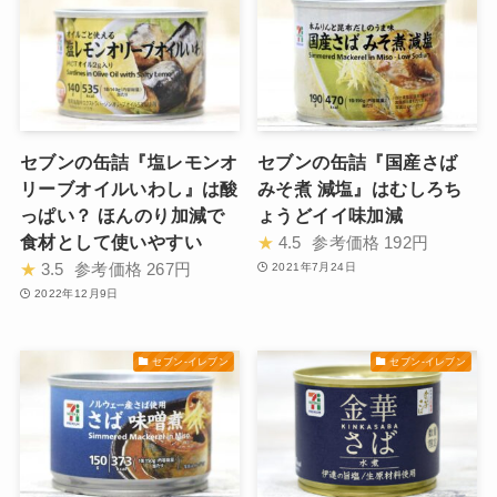
セブンの缶詰『塩レモンオ
セブンの缶詰『国産さば
リーブオイルいわし』は酸
みそ煮 減塩』はむしろち
っぱい？ ほんのり加減で
ょうどイイ味加減
食材として使いやすい
★
4.5
参考価格
192円
★
3.5
参考価格
267円
2021年7月24日
2022年12月9日
セブン-イレブン
セブン-イレブン