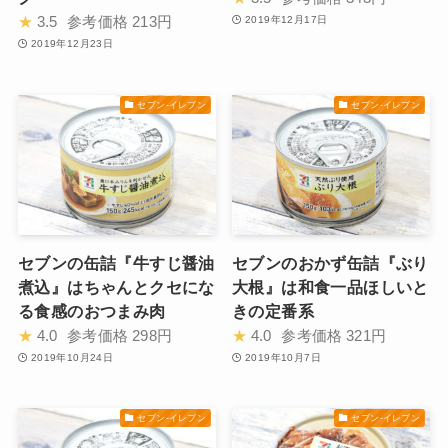
★
3.5
参考価格
213円
2019年12月17日
2019年12月23日
セブン-イレブン
セブン-イレブン
セブンの缶詰『牛すじ醤油
セブンのおかず缶詰『ぶり
煮込』はちゃんとクセにな
大根』は和食一品ほしいと
る食感のおつまみ肉
きの定番系
★
4.0
参考価格
298円
★
4.0
参考価格
321円
2019年10月24日
2019年10月7日
セブン-イレブン
セブン-イレブン