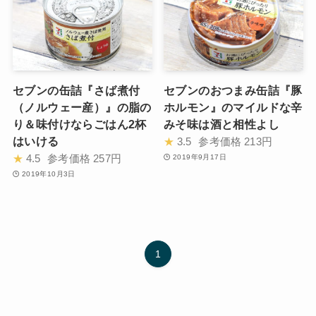
セブンの缶詰『さば煮付
セブンのおつまみ缶詰『豚
（ノルウェー産）』の脂の
ホルモン』のマイルドな辛
り＆味付けならごはん2杯
みそ味は酒と相性よし
はいける
★
3.5
参考価格
213円
★
4.5
参考価格
257円
2019年9月17日
2019年10月3日
1