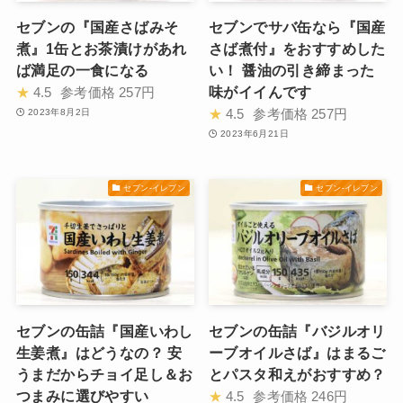
セブンの『国産さばみそ
セブンでサバ缶なら『国産
煮』1缶とお茶漬けがあれ
さば煮付』をおすすめした
ば満足の一食になる
い！ 醤油の引き締まった
味がイイんです
★
4.5
参考価格
257円
★
4.5
参考価格
257円
2023年8月2日
2023年6月21日
セブン-イレブン
セブン-イレブン
セブンの缶詰『国産いわし
セブンの缶詰『バジルオリ
生姜煮』はどうなの？ 安
ーブオイルさば』はまるご
うまだからチョイ足し＆お
とパスタ和えがおすすめ？
つまみに選びやすい
★
4.5
参考価格
246円