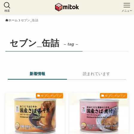
検索
メニュー
ホーム
セブン_缶詰
セブン_缶詰
– tag –
新着情報
読まれています
セブン-イレブン
セブン-イレブン