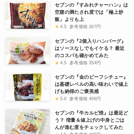
セブンの『すみれチャーハン』は
空腹の満たされ度では「極上炒
飯」よりも上
★
4.5
参考価格
267円
セブンの『2個入りハンバーグ』
はソースなしでもイケる？ 最近
のコスパも確かめてみた
★
4.5
参考価格
354円
セブンの『金のビーフシチュー』
は基礎レベルの高い味わいで値上
げも納得のご褒美感
★
5.0
参考価格
496円
セブンの『牛カルビ焼』は最近ど
う？ 増量＆値上げの中身とごは
んが進む度をチェックしてみた