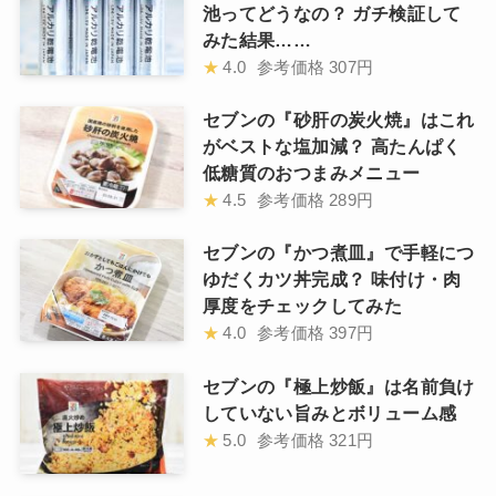
池ってどうなの？ ガチ検証して
みた結果……
★
4.0
参考価格
307円
セブンの『砂肝の炭火焼』はこれ
がベストな塩加減？ 高たんぱく
低糖質のおつまみメニュー
★
4.5
参考価格
289円
セブンの『かつ煮皿』で手軽につ
ゆだくカツ丼完成？ 味付け・肉
厚度をチェックしてみた
★
4.0
参考価格
397円
セブンの『極上炒飯』は名前負け
していない旨みとボリューム感
★
5.0
参考価格
321円