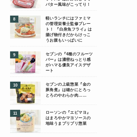
バター風味がこってり！
軽いランチにはファミマ
の管理栄養士監修プレー
ト！ 『白身魚フライ』は
揚げ物付きだからけっこ
うお腹もいっぱいに
セブンの『4種のフルーツ
バー』は濃密ねっとり感
がハマる優良アイスデザ
ート
セブンの上級惣菜『金の
豚角煮』は確かにとろっ
とろのやわらか肉……
ローソンの『エビマヨ』
はまろやかマヨソースの
地味うまプリプリ惣菜