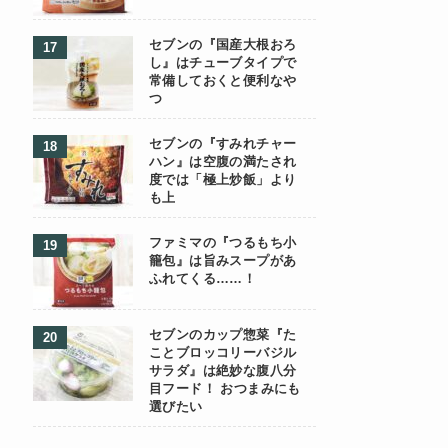
セブンの『国産大根おろ
し』はチューブタイプで
常備しておくと便利なや
つ
セブンの『すみれチャー
ハン』は空腹の満たされ
度では「極上炒飯」より
も上
ファミマの『つるもち小
籠包』は旨みスープがあ
ふれてくる……！
セブンのカップ惣菜『た
ことブロッコリーバジル
サラダ』は絶妙な腹八分
目フード！ おつまみにも
選びたい