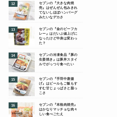
セブンの『大きな肉焼
売』はぜんぜん包みきれ
てないしほぼハンバーグ
みたいなデカさ
セブンの『金のビーフカ
レー』はだいぶ値上げに
なったけど中身は変わっ
た？
セブンの冷凍食品『豚の
生姜焼き』は豚丼スタイ
ルでがっつり食べたい
セブンの『手羽中唐揚
げ』はビールもご飯もす
すむ甘じょっぱさと脂っ
こさ
セブンの『本格肉焼売』
はかなりマッチョな肉々
しい食べごたえ