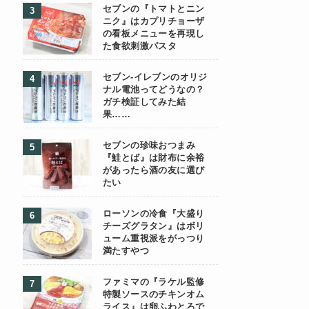
セブンの『トマトとニン
ニク』はカプリチョーザ
の看板メニューを再現し
た食欲刺激パスタ
セブン-イレブンのオリジ
ナル電池ってどうなの？
ガチ検証してみた結
果……
セブンの珍味おつまみ
『鮭とば』は財布に余裕
があったら酒の友に選び
たい
ローソンの冷食『大盛り
チーズグラタン』はボリ
ューム重視派をがっつり
満たすやつ
ファミマの『ラケル監修
特製ソースのチキンオム
ライス』は卵ふわとろで