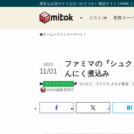
身近なお店のイイもの（かどうか）検証サイト | mitok
コストコ
業務スー
ホーム
ファミリーマート
ファミマの『シュク
2020
11/01
んにく煮込み
ファミリーマート
コンビニ
ファミマ_チルド食品
mitok編集部員S