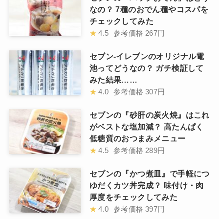
なの？ 7種のおでん種やコスパを
チェックしてみた
★
4.5
参考価格
267円
セブン-イレブンのオリジナル電
池ってどうなの？ ガチ検証して
みた結果……
★
4.0
参考価格
307円
セブンの『砂肝の炭火焼』はこれ
がベストな塩加減？ 高たんぱく
低糖質のおつまみメニュー
★
4.5
参考価格
289円
セブンの『かつ煮皿』で手軽につ
ゆだくカツ丼完成？ 味付け・肉
厚度をチェックしてみた
★
4.0
参考価格
397円