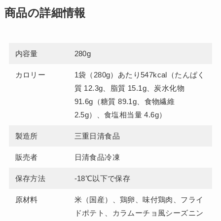
商品の詳細情報
内容量
280g
カロリー
1袋（280g）あたり547kcal（たんぱく
質 12.3g、脂質 15.1g、炭水化物
91.6g（糖質 89.1g、食物繊維
2.5g）、食塩相当量 4.6g）
製造所
三重日清食品
販売者
日清食品冷凍
保存方法
-18℃以下で保存
原材料
米（国産）、鶏卵、味付鶏肉、フライ
ドポテト、カラムーチョ風シーズニン