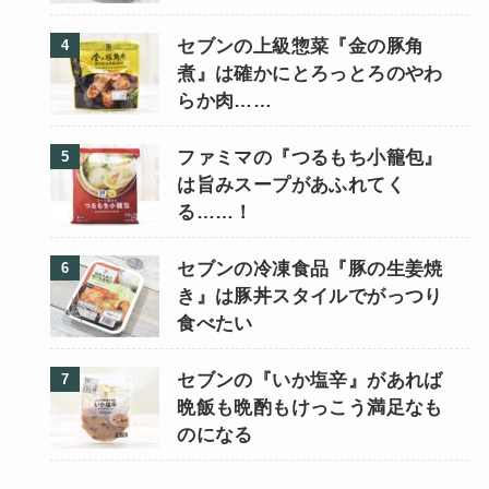
セブンの上級惣菜『金の豚角
煮』は確かにとろっとろのやわ
らか肉……
ファミマの『つるもち小籠包』
は旨みスープがあふれてく
る……！
セブンの冷凍食品『豚の生姜焼
き』は豚丼スタイルでがっつり
食べたい
セブンの『いか塩辛』があれば
晩飯も晩酌もけっこう満足なも
のになる