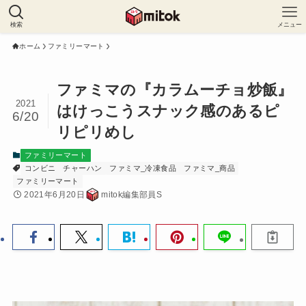
検索
メニュー
ホーム
ファミリーマート
ファミマの『カラムーチョ炒飯』
2021
はけっこうスナック感のあるピ
6/20
リピリめし
ファミリーマート
コンビニ
チャーハン
ファミマ_冷凍食品
ファミマ_商品
ファミリーマート
2021年6月20日
mitok編集部員S