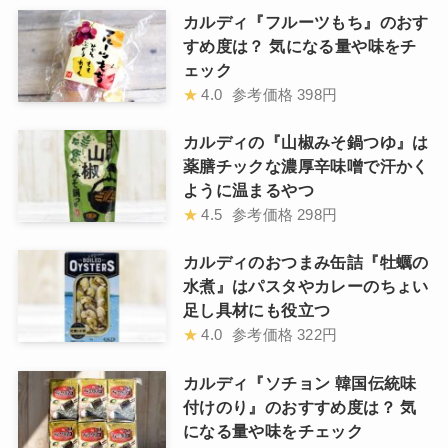
カルディ『フルーツもち』のおす
すめ度は？ 気になる量や味をチ
ェック
★
4.0
参考価格
398円
カルディの『山椒みそ鍋つゆ』は
薬膳チックな濃厚辛味噌で汗かく
ように温まるやつ
★
4.5
参考価格
298円
カルディのおつまみ缶詰『牡蠣の
水煮』はパスタやカレーのちょい
足し具材にも役立つ
★
4.0
参考価格
322円
カルディ『ソチョン 韓国伝統味
付けのり』のおすすめ度は？ 気
になる量や味をチェック