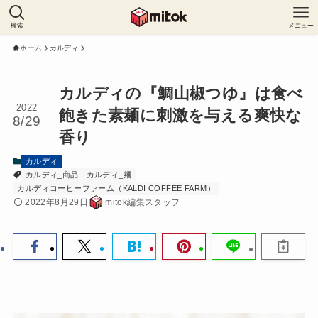
検索
メニュー
ホーム
カルディ
カルディの『鯛山椒つゆ』は食べ
2022
飽きた素麺に刺激を与える爽快な
8/29
香り
カルディ
カルディ_商品
カルディ_麺
カルディコーヒーファーム（KALDI COFFEE FARM）
2022年8月29日
mitok編集スタッフ