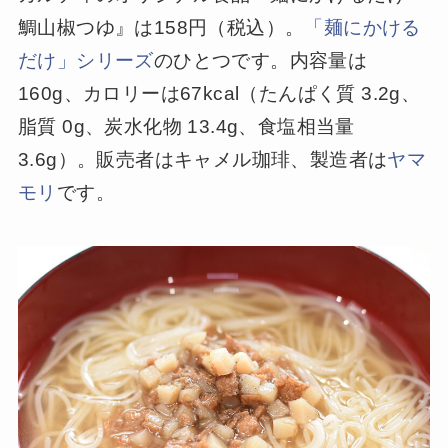
鯛山椒つゆ』は158円（税込）。
「麺にかける
だけ」シリーズ
のひとつです。内容量は
160g、カロリーは67kcal（たんぱく質 3.2g、
脂質 0g、炭水化物 13.4g、食塩相当量
3.6g）。販売者はキャメル珈琲、製造者は
ヤマ
モリ
です。