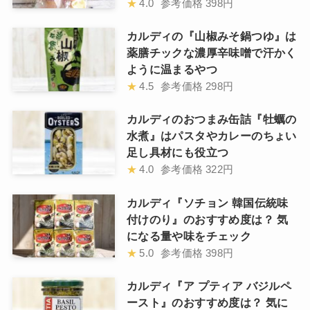
★
4.0
参考価格
398円
カルディの『山椒みそ鍋つゆ』は
薬膳チックな濃厚辛味噌で汗かく
ように温まるやつ
★
4.5
参考価格
298円
カルディのおつまみ缶詰『牡蠣の
水煮』はパスタやカレーのちょい
足し具材にも役立つ
★
4.0
参考価格
322円
カルディ『ソチョン 韓国伝統味
付けのり』のおすすめ度は？ 気
になる量や味をチェック
★
5.0
参考価格
398円
カルディ『ア プティア バジルペ
ースト』のおすすめ度は？ 気に