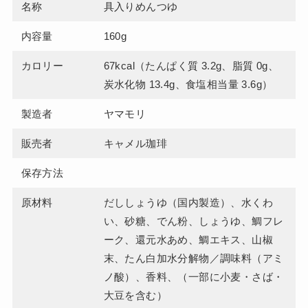
名称
具入りめんつゆ
内容量
160g
カロリー
67kcal（たんぱく質 3.2g、脂質 0g、
炭水化物 13.4g、食塩相当量 3.6g）
製造者
ヤマモリ
販売者
キャメル珈琲
保存方法
原材料
だししょうゆ（国内製造）、水くわ
い、砂糖、でん粉、しょうゆ、鯛フレ
ーク、還元水あめ、鯛エキス、山椒
末、たん白加水分解物／調味料（アミ
ノ酸）、香料、（一部に小麦・さば・
大豆を含む）