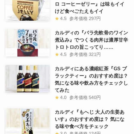
ロ コーヒーゼリー』は味もイイ
けど食べごたえもイイ
★
4.5
参考価格
297円
カルディの『バラ先軟骨のワイン
煮込み』でつくる肉丼は濃厚甘辛
トロトロの旨こってり……
★
4.5
参考価格
321円
カルディにある濃縮紅茶『GS ブ
ラックティー』のおすすめ度は？
気になる味や飲み方をチェックし
てみた
★
4.0
参考価格
540円
カルディ『もへじ 大人の生姜あ
いす』のおすすめ度は？ 気にな
る味や食べ方をチェック
★
3.0
参考価格
124円