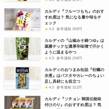
カルディ『フルーツもち』のおす
すめ度は？ 気になる量や味をチ
ェック
★
4.0
参考価格
398円
カルディの『山椒みそ鍋つゆ』は
薬膳チックな濃厚辛味噌で汗かく
ように温まるやつ
★
4.5
参考価格
298円
カルディのおつまみ缶詰『牡蠣の
水煮』はパスタやカレーのちょい
足し具材にも役立つ
★
4.0
参考価格
322円
カルディ『ソチョン 韓国伝統味
付けのり』のおすすめ度は？ 気