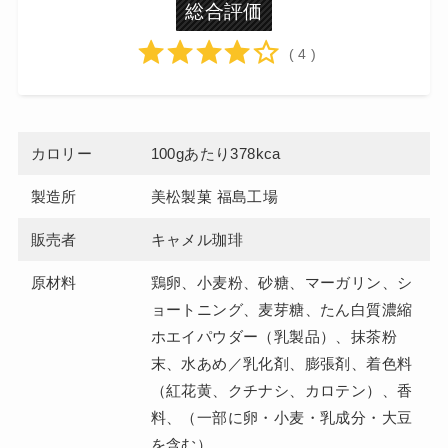
総合評価
( 4 )
カロリー
100gあたり378kca
製造所
美松製菓 福島工場
販売者
キャメル珈琲
原材料
鶏卵、小麦粉、砂糖、マーガリン、シ
ョートニング、麦芽糖、たん白質濃縮
ホエイパウダー（乳製品）、抹茶粉
末、水あめ／乳化剤、膨張剤、着色料
（紅花黄、クチナシ、カロテン）、香
料、（一部に卵・小麦・乳成分・大豆
を含む）