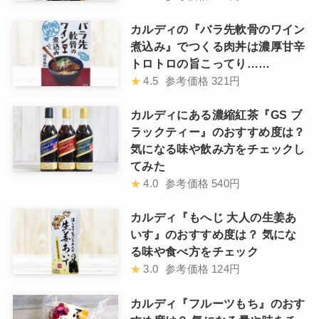
カルディの『バラ先軟骨のワイン
煮込み』でつくる肉丼は濃厚甘辛
トロトロの旨こってり……
★
4.5
参考価格
321円
カルディにある濃縮紅茶『GS ブ
ラックティー』のおすすめ度は？
気になる味や飲み方をチェックし
てみた
★
4.0
参考価格
540円
カルディ『もへじ 大人の生姜あ
いす』のおすすめ度は？ 気にな
る味や食べ方をチェック
★
3.0
参考価格
124円
カルディ『フルーツもち』のおす