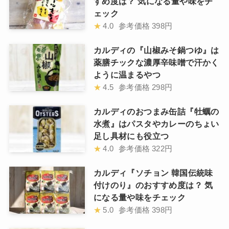
すめ度は？ 気になる量や味をチ
ェック
★
4.0
参考価格
398円
カルディの『山椒みそ鍋つゆ』は
薬膳チックな濃厚辛味噌で汗かく
ように温まるやつ
★
4.5
参考価格
298円
カルディのおつまみ缶詰『牡蠣の
水煮』はパスタやカレーのちょい
足し具材にも役立つ
★
4.0
参考価格
322円
カルディ『ソチョン 韓国伝統味
付けのり』のおすすめ度は？ 気
になる量や味をチェック
★
5.0
参考価格
398円