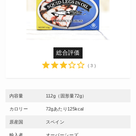
総合評価
( 3 )
内容量
112g（固形量72g）
カロリー
72gあたり125kcal
原産国
スペイン
輸入者
オーバーシーズ