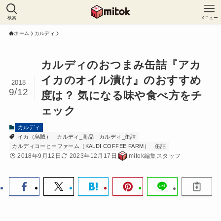
検索
メニュー
ホーム
カルディ
カルディのおつまみ缶詰『アカ
イカのオイル漬け』のおすすめ
2018
9/12
度は？ 気になる味や食べ方をチ
ェック
カルディ
イカ（烏賊）
カルディ_商品
カルディ_缶詰
カルディコーヒーファーム（KALDI COFFEE FARM）
缶詰
2018年9月12日
2023年12月17日
mitok編集スタッフ