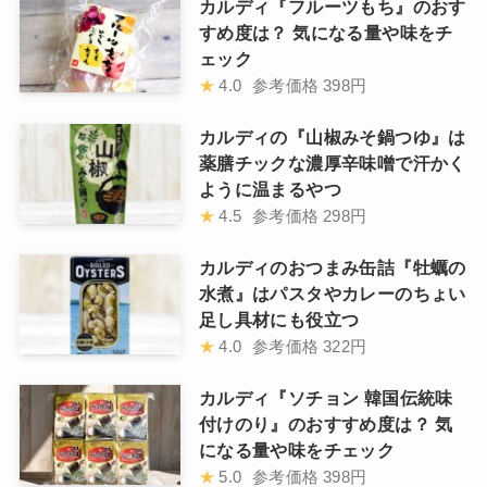
カルディ『フルーツもち』のおす
すめ度は？ 気になる量や味をチ
ェック
★
4.0
参考価格
398円
カルディの『山椒みそ鍋つゆ』は
薬膳チックな濃厚辛味噌で汗かく
ように温まるやつ
★
4.5
参考価格
298円
カルディのおつまみ缶詰『牡蠣の
水煮』はパスタやカレーのちょい
足し具材にも役立つ
★
4.0
参考価格
322円
カルディ『ソチョン 韓国伝統味
付けのり』のおすすめ度は？ 気
になる量や味をチェック
★
5.0
参考価格
398円