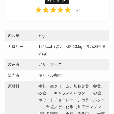
( 5 )
内容量
70g
カロリー
124kcal（炭水化物 10.5g、食塩相当量
0.2g）
製造者
アサヒフーズ
販売者
キャメル珈琲
原材料
牛乳、生クリーム、加糖卵黄（卵黄、
砂糖）、キャラメルパウダー、砂糖、
ホワイトチョコレート、カラメルソー
ス、食塩／ゲル化剤（加工デンプン、
増粘多糖類）、香料、乳化剤、（一部