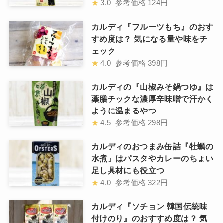
★
3.0
参考価格
124円
カルディ『フルーツもち』のおす
すめ度は？ 気になる量や味をチ
ェック
★
4.0
参考価格
398円
カルディの『山椒みそ鍋つゆ』は
薬膳チックな濃厚辛味噌で汗かく
ように温まるやつ
★
4.5
参考価格
298円
カルディのおつまみ缶詰『牡蠣の
水煮』はパスタやカレーのちょい
足し具材にも役立つ
★
4.0
参考価格
322円
カルディ『ソチョン 韓国伝統味
付けのり』のおすすめ度は？ 気