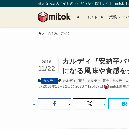
身近なお店のイイもの（かどうか）検証サイト | mitok
コストコ
業務スー
ホーム
カルディ
カルディ『安納芋バ
2018
11/22
になる風味や食感を
カルディ
カルディ_商品
カルディ_菓子
カルディコー
2018年11月22日
2023年12月17日
mitok編