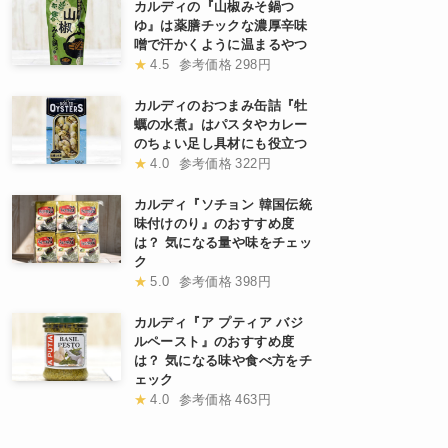
カルディの『山椒みそ鍋つ
ゆ』は薬膳チックな濃厚辛味
噌で汗かくように温まるやつ
★
4.5
参考価格
298円
カルディのおつまみ缶詰『牡
蠣の水煮』はパスタやカレー
のちょい足し具材にも役立つ
★
4.0
参考価格
322円
カルディ『ソチョン 韓国伝統
味付けのり』のおすすめ度
は？ 気になる量や味をチェッ
ク
★
5.0
参考価格
398円
カルディ『ア プティア バジ
ルペースト』のおすすめ度
は？ 気になる味や食べ方をチ
ェック
★
4.0
参考価格
463円