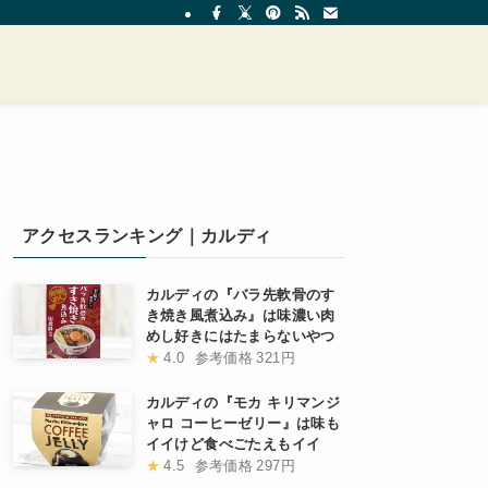
アクセスランキング｜カルディ
カルディの『バラ先軟骨のす
き焼き風煮込み』は味濃い肉
めし好きにはたまらないやつ
★
4.0
参考価格
321円
カルディの『モカ キリマンジ
ャロ コーヒーゼリー』は味も
イイけど食べごたえもイイ
★
4.5
参考価格
297円