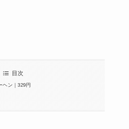
目次
ヘン｜329円