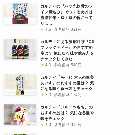
カルディの『バラ先軟骨のワ
イン煮込み』でつくる肉丼は
濃厚甘辛トロトロの旨こって
り……
★
4.5
参考価格
321円
カルディにある濃縮紅茶『GS
ブラックティー』のおすすめ
度は？ 気になる味や飲み方を
チェックしてみた
★
4.0
参考価格
540円
カルディ『もへじ 大人の生姜
あいす』のおすすめ度は？ 気
になる味や食べ方をチェック
★
3.0
参考価格
124円
カルディ『フルーツもち』の
おすすめ度は？ 気になる量や
味をチェック
★
4.0
参考価格
398円