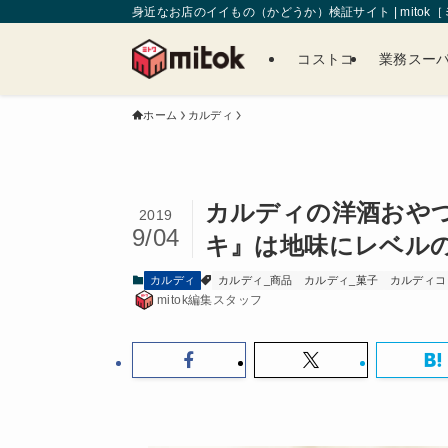
身近なお店のイイもの（かどうか）検証サイト | mitok
コストコ
業務スー
ホーム
カルディ
カルディの洋酒おや
2019
9/04
キ』は地味にレベル
カルディ
カルディ_商品
カルディ_菓子
カルディコー
mitok編集スタッフ