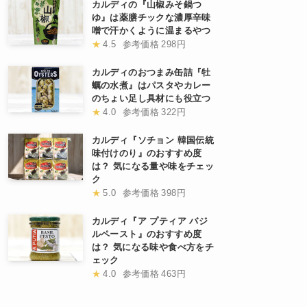
カルディの『山椒みそ鍋つ
ゆ』は薬膳チックな濃厚辛味
噌で汗かくように温まるやつ
★
4.5
参考価格
298円
カルディのおつまみ缶詰『牡
蠣の水煮』はパスタやカレー
のちょい足し具材にも役立つ
★
4.0
参考価格
322円
カルディ『ソチョン 韓国伝統
味付けのり』のおすすめ度
は？ 気になる量や味をチェッ
ク
★
5.0
参考価格
398円
カルディ『ア プティア バジ
ルペースト』のおすすめ度
は？ 気になる味や食べ方をチ
ェック
★
4.0
参考価格
463円