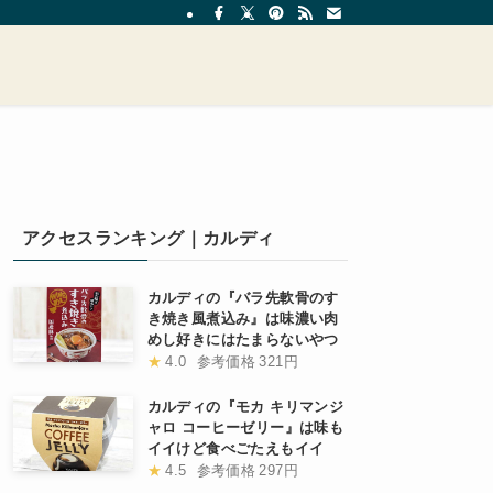
アクセスランキング｜カルディ
カルディの『バラ先軟骨のす
き焼き風煮込み』は味濃い肉
めし好きにはたまらないやつ
★
4.0
参考価格
321円
カルディの『モカ キリマンジ
ャロ コーヒーゼリー』は味も
イイけど食べごたえもイイ
★
4.5
参考価格
297円