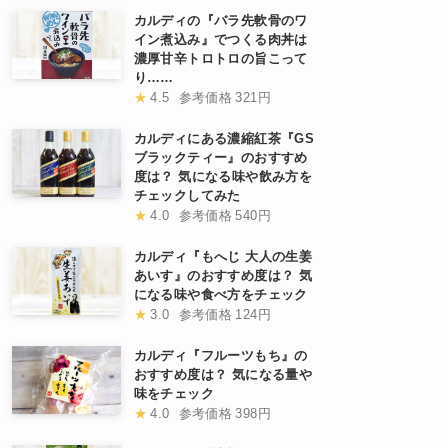
カルディの『バラ先軟骨のワ
イン煮込み』でつくる肉丼は
濃厚甘辛トロトロの旨こって
り……
★
4.5
参考価格
321円
カルディにある濃縮紅茶『GS
ブラックティー』のおすすめ
度は？ 気になる味や飲み方を
チェックしてみた
★
4.0
参考価格
540円
カルディ『もへじ 大人の生姜
あいす』のおすすめ度は？ 気
になる味や食べ方をチェック
★
3.0
参考価格
124円
カルディ『フルーツもち』の
おすすめ度は？ 気になる量や
味をチェック
★
4.0
参考価格
398円