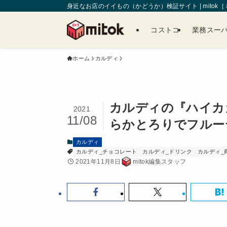
身近なお店のイイもの（かどうか）検証サイト | mitok
コストコ
業務スー
ホーム
カルディ
カルディの『ハイカ
2021
11/08
らかとろりでフルー
カルディ
カルディ_チョコレート
カルディ_ドリンク
カルディ_
2021年11月8日
mitok編集スタッフ