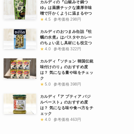
カルディの『山椒みそ鍋つ
ゆ』は薬膳チックな濃厚辛味
噌で汗かくように温まるやつ
★
4.5
参考価格
298円
カルディのおつまみ缶詰『牡
蠣の水煮』はパスタやカレー
のちょい足し具材にも役立つ
★
4.0
参考価格
322円
カルディ『ソチョン 韓国伝統
味付けのり』のおすすめ度
は？ 気になる量や味をチェッ
ク
★
5.0
参考価格
398円
カルディ『ア プティア バジ
ルペースト』のおすすめ度
は？ 気になる味や食べ方をチ
ェック
★
4.0
参考価格
463円