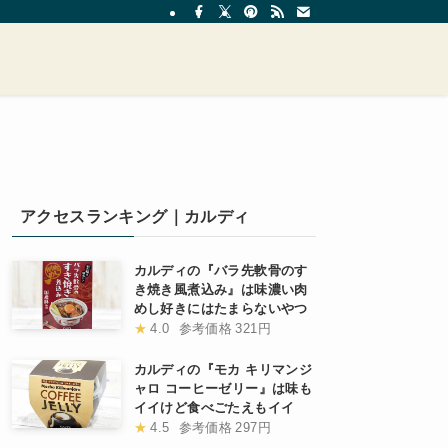
アクセスランキング｜カルディ
カルディの『バラ先軟骨のす
き焼き風煮込み』は味濃い肉
めし好きにはたまらないやつ
★
4.0
参考価格
321円
カルディの『モカ キリマンジ
ャロ コーヒーゼリー』は味も
イイけど食べごたえもイイ
★
4.5
参考価格
297円