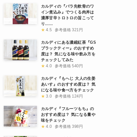
カルディの『バラ先軟骨のワ
イン煮込み』でつくる肉丼は
濃厚甘辛トロトロの旨こって
り……
★
4.5
参考価格
321円
カルディにある濃縮紅茶『GS
ブラックティー』のおすすめ
度は？ 気になる味や飲み方を
チェックしてみた
★
4.0
参考価格
540円
カルディ『もへじ 大人の生姜
あいす』のおすすめ度は？ 気
になる味や食べ方をチェック
★
3.0
参考価格
124円
カルディ『フルーツもち』の
おすすめ度は？ 気になる量や
味をチェック
★
4.0
参考価格
398円