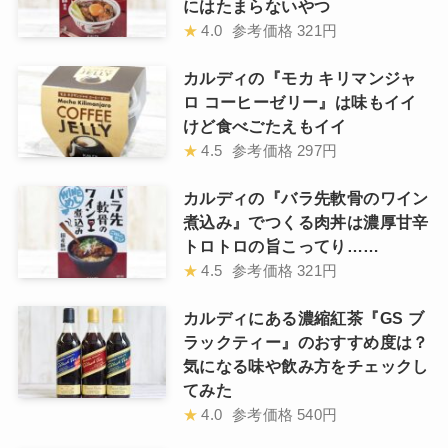
にはたまらないやつ
★
4.0
参考価格
321円
カルディの『モカ キリマンジャ
ロ コーヒーゼリー』は味もイイ
けど食べごたえもイイ
★
4.5
参考価格
297円
カルディの『バラ先軟骨のワイン
煮込み』でつくる肉丼は濃厚甘辛
トロトロの旨こってり……
★
4.5
参考価格
321円
カルディにある濃縮紅茶『GS ブ
ラックティー』のおすすめ度は？
気になる味や飲み方をチェックし
てみた
★
4.0
参考価格
540円