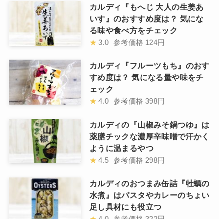
カルディ『もへじ 大人の生姜あ
いす』のおすすめ度は？ 気にな
る味や食べ方をチェック
★
3.0
参考価格
124円
カルディ『フルーツもち』のおす
すめ度は？ 気になる量や味をチ
ェック
★
4.0
参考価格
398円
カルディの『山椒みそ鍋つゆ』は
薬膳チックな濃厚辛味噌で汗かく
ように温まるやつ
★
4.5
参考価格
298円
カルディのおつまみ缶詰『牡蠣の
水煮』はパスタやカレーのちょい
足し具材にも役立つ
★
4.0
参考価格
322円