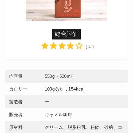
総合評価
( 4 )
内容量
550g（500ml）
カロリー
100gあたり154kcal
製造者
ー
販売者
キャメル珈琲
原材料
クリーム、脱脂粉乳、粉飴、砂糖、コ