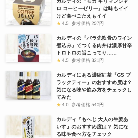
カルディの『モカ キリマンジャ
ロ コーヒーゼリー』は味もイイ
けど食べごたえもイイ
★
4.5
参考価格
297円
カルディの『バラ先軟骨のワイン
煮込み』でつくる肉丼は濃厚甘辛
トロトロの旨こってり……
★
4.5
参考価格
321円
カルディにある濃縮紅茶『GS ブ
ラックティー』のおすすめ度は？
気になる味や飲み方をチェックし
てみた
★
4.0
参考価格
540円
カルディ『もへじ 大人の生姜あ
いす』のおすすめ度は？ 気にな
る味や食べ方をチェック