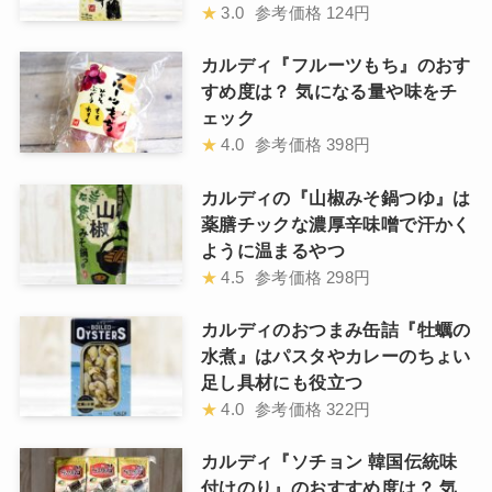
★
3.0
参考価格
124円
カルディ『フルーツもち』のおす
すめ度は？ 気になる量や味をチ
ェック
★
4.0
参考価格
398円
カルディの『山椒みそ鍋つゆ』は
薬膳チックな濃厚辛味噌で汗かく
ように温まるやつ
★
4.5
参考価格
298円
カルディのおつまみ缶詰『牡蠣の
水煮』はパスタやカレーのちょい
足し具材にも役立つ
★
4.0
参考価格
322円
カルディ『ソチョン 韓国伝統味
付けのり』のおすすめ度は？ 気