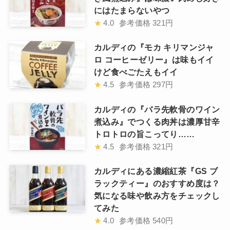
にはたまらないやつ
★
4.0
参考価格
321円
カルディの『モカ キリマンジャ
ロ コーヒーゼリー』は味もイイ
けど食べごたえもイイ
★
4.5
参考価格
297円
カルディの『バラ先軟骨のワイン
煮込み』でつくる肉丼は濃厚甘辛
トロトロの旨こってり……
★
4.5
参考価格
321円
カルディにある濃縮紅茶『GS ブ
ラックティー』のおすすめ度は？
気になる味や飲み方をチェックし
てみた
★
4.0
参考価格
540円