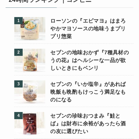
ローソンの『エビマヨ』はまろ
やかマヨソースの地味うまプリ
プリ惣菜
セブンの地味おかず『7種具材の
うの花』はヘルシーな一品が欲
しいときにもベンリ
セブンの『いか塩辛』があれば
晩飯も晩酌もけっこう満足なも
のになる
セブンの珍味おつまみ『鮭と
ば』は財布に余裕があったら酒
の友に選びたい