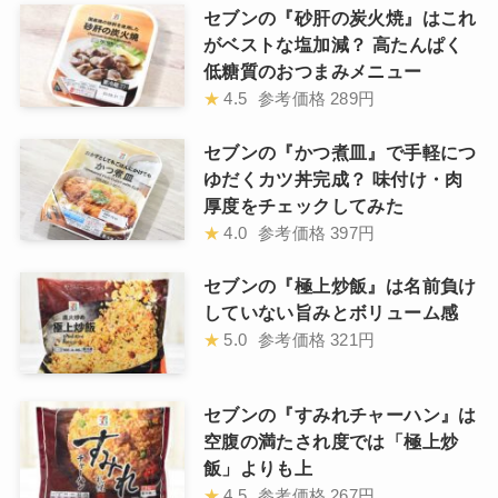
セブンの『砂肝の炭火焼』はこれ
がベストな塩加減？ 高たんぱく
低糖質のおつまみメニュー
★
4.5
参考価格
289円
セブンの『かつ煮皿』で手軽につ
ゆだくカツ丼完成？ 味付け・肉
厚度をチェックしてみた
★
4.0
参考価格
397円
セブンの『極上炒飯』は名前負け
していない旨みとボリューム感
★
5.0
参考価格
321円
セブンの『すみれチャーハン』は
空腹の満たされ度では「極上炒
飯」よりも上
★
4.5
参考価格
267円