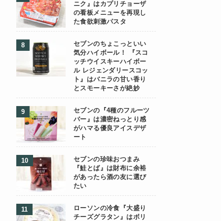
ニク』はカプリチョーザ
の看板メニューを再現し
た食欲刺激パスタ
セブンのちょこっといい
気分ハイボール！ 『スコ
ッチウイスキーハイボー
ル レジェンダリースコッ
ト』はバニラの甘い香り
とスモーキーさが絶妙
セブンの『4種のフルーツ
バー』は濃密ねっとり感
がハマる優良アイスデザ
ート
セブンの珍味おつまみ
『鮭とば』は財布に余裕
があったら酒の友に選び
たい
ローソンの冷食『大盛り
チーズグラタン』はボリ