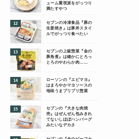
ューム重視派をがっつり
満たすやつ
セブンの冷凍食品『豚の
生姜焼き』は豚丼スタイ
ルでがっつり食べたい
セブンの上級惣菜『金の
豚角煮』は確かにとろっ
とろのやわらか肉……
ローソンの『エビマヨ』
はまろやかマヨソースの
地味うまプリプリ惣菜
セブンの『大きな肉焼
売』はぜんぜん包みきれ
てないしほぼハンバーグ
みたいなデカさ