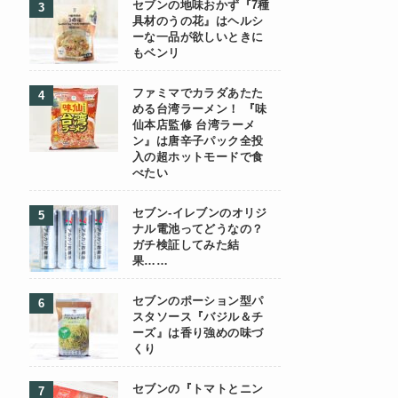
セブンの地味おかず『7種
具材のうの花』はヘルシ
ーな一品が欲しいときに
もベンリ
ファミマでカラダあたた
める台湾ラーメン！ 『味
仙本店監修 台湾ラーメ
ン』は唐辛子パック全投
入の超ホットモードで食
べたい
セブン-イレブンのオリジ
ナル電池ってどうなの？
ガチ検証してみた結
果……
セブンのポーション型パ
スタソース『バジル＆チ
ーズ』は香り強めの味づ
くり
セブンの『トマトとニン