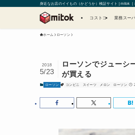
身近なお店のイイもの（かどうか）検証サイト | mitok
コストコ
業務スー
ホーム
ローソン
ローソンでジューシ
2018
5/23
が買える
ローソン
コンビニ
スイーツ
メロン
ローソン