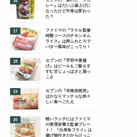
セブンの『金のビーフカ
レー』はだいぶ値上げに
なったけど中身は変わっ
た？
ファミマの『ラケル監修
特製ソースのチキンオム
ライス』は卵ふわとろで
バター風味がこってり！
セブンの『手羽中唐揚
げ』はビールもご飯もす
すむ甘じょっぱさと脂っ
こさ
セブンの『本格肉焼売』
はかなりマッチョな肉々
しい食べごたえ
軽いランチにはファミマ
の管理栄養士監修プレー
ト！ 『白身魚フライ』は
揚げ物付きだからけっこ