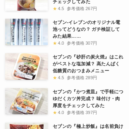
チェックしてみた
★
4.5
参考価格
267円
セブン-イレブンのオリジナル電
池ってどうなの？ ガチ検証して
みた結果……
★
4.0
参考価格
307円
セブンの『砂肝の炭火焼』はこれ
がベストな塩加減？ 高たんぱく
低糖質のおつまみメニュー
★
4.5
参考価格
289円
セブンの『かつ煮皿』で手軽につ
ゆだくカツ丼完成？ 味付け・肉
厚度をチェックしてみた
★
4.0
参考価格
397円
セブンの『極上炒飯』は名前負け