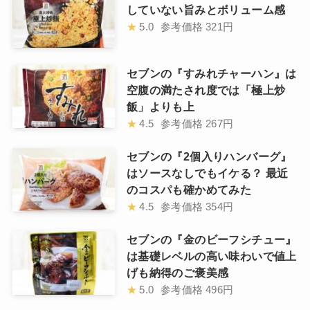
していない旨みとボリューム感
★
5.0
参考価格
321円
セブンの『すみれチャーハン』は
空腹の満たされ度では「極上炒
飯」よりも上
★
4.5
参考価格
267円
セブンの『2個入りハンバーグ』
はソースなしでもイケる？ 最近
のコスパも確かめてみた
★
4.5
参考価格
354円
セブンの『金のビーフシチュー』
は基礎レベルの高い味わいで値上
げも納得のご褒美感
★
5.0
参考価格
496円