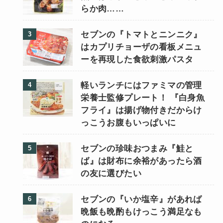
らか肉……
セブンの『トマトとニンニク』
はカプリチョーザの看板メニュ
ーを再現した食欲刺激パスタ
軽いランチにはファミマの管理
栄養士監修プレート！ 『白身魚
フライ』は揚げ物付きだからけ
っこうお腹もいっぱいに
セブンの珍味おつまみ『鮭と
ば』は財布に余裕があったら酒
の友に選びたい
セブンの『いか塩辛』があれば
晩飯も晩酌もけっこう満足なも