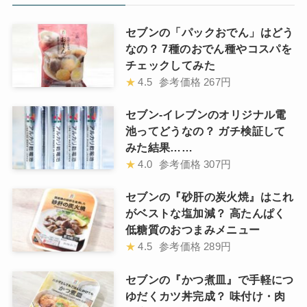
セブンの「パックおでん」はどう
なの？ 7種のおでん種やコスパを
チェックしてみた
★
4.5
参考価格
267円
セブン-イレブンのオリジナル電
池ってどうなの？ ガチ検証して
みた結果……
★
4.0
参考価格
307円
セブンの『砂肝の炭火焼』はこれ
がベストな塩加減？ 高たんぱく
低糖質のおつまみメニュー
★
4.5
参考価格
289円
セブンの『かつ煮皿』で手軽につ
ゆだくカツ丼完成？ 味付け・肉