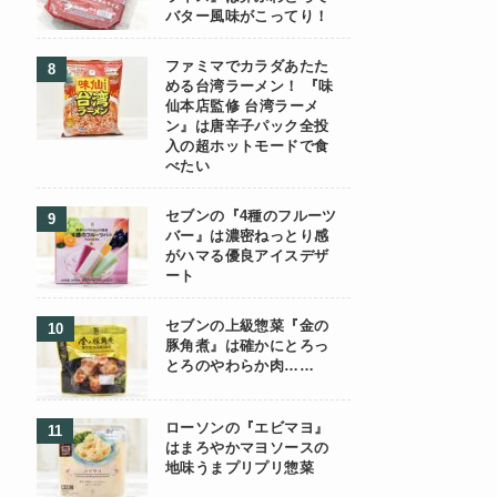
バター風味がこってり！
ファミマでカラダあたた
める台湾ラーメン！ 『味
仙本店監修 台湾ラーメ
ン』は唐辛子パック全投
入の超ホットモードで食
べたい
セブンの『4種のフルーツ
バー』は濃密ねっとり感
がハマる優良アイスデザ
ート
セブンの上級惣菜『金の
豚角煮』は確かにとろっ
とろのやわらか肉……
ローソンの『エビマヨ』
はまろやかマヨソースの
地味うまプリプリ惣菜