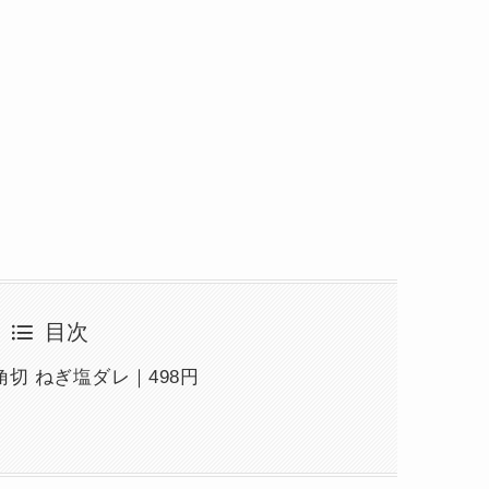
目次
切 ねぎ塩ダレ｜498円