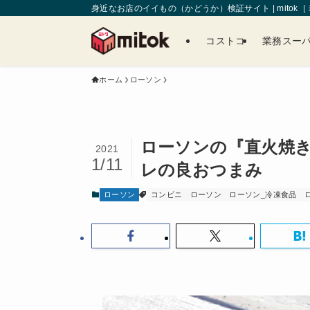
身近なお店のイイもの（かどうか）検証サイト | mitok
コストコ
業務スー
ホーム
ローソン
ローソンの『直火焼
2021
1/11
レの良おつまみ
ローソン
コンビニ
ローソン
ローソン_冷凍食品