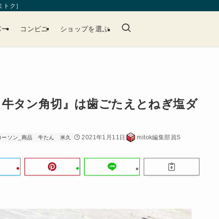
［ミトク］
パー
コンビニ
ショップを選ぶ
き牛タン角切』は歯ごたえとねぎ塩ダ
2021年1月11日
mitok編集部員S
ローソン_商品
牛たん
米久