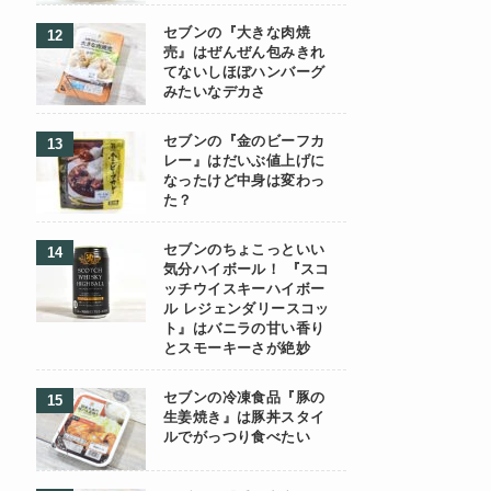
セブンの『大きな肉焼
売』はぜんぜん包みきれ
てないしほぼハンバーグ
みたいなデカさ
セブンの『金のビーフカ
レー』はだいぶ値上げに
なったけど中身は変わっ
た？
セブンのちょこっといい
気分ハイボール！ 『スコ
ッチウイスキーハイボー
ル レジェンダリースコッ
ト』はバニラの甘い香り
とスモーキーさが絶妙
セブンの冷凍食品『豚の
生姜焼き』は豚丼スタイ
ルでがっつり食べたい