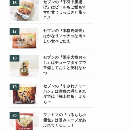
セブンの『手羽中唐揚
げ』はビールもご飯もす
すむ甘じょっぱさと脂っ
こさ
セブンの『本格肉焼売』
はかなりマッチョな肉々
しい食べごたえ
セブンの『国産大根おろ
し』はチューブタイプで
常備しておくと便利なや
つ
セブンの『すみれチャー
ハン』は空腹の満たされ
度では「極上炒飯」より
も上
ファミマの『つるもち小
籠包』は旨みスープがあ
ふれてくる……！