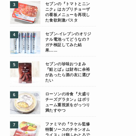
セブンの『トマトとニン
ニク』はカプリチョーザ
の看板メニューを再現し
た食欲刺激パスタ
セブン-イレブンのオリジ
ナル電池ってどうなの？
ガチ検証してみた結
果……
セブンの珍味おつまみ
『鮭とば』は財布に余裕
があったら酒の友に選び
たい
ローソンの冷食『大盛り
チーズグラタン』はボリ
ューム重視派をがっつり
満たすやつ
ファミマの『ラケル監修
特製ソースのチキンオム
ライス』は卵ふわとろで