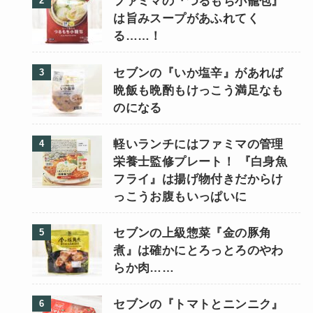
ファミマの『つるもち小籠包』
は旨みスープがあふれてく
る……！
セブンの『いか塩辛』があれば
晩飯も晩酌もけっこう満足なも
のになる
軽いランチにはファミマの管理
栄養士監修プレート！ 『白身魚
フライ』は揚げ物付きだからけ
っこうお腹もいっぱいに
セブンの上級惣菜『金の豚角
煮』は確かにとろっとろのやわ
らか肉……
セブンの『トマトとニンニク』