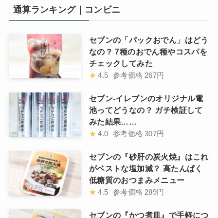
通算ランキング｜コンビニ
セブンの「パックおでん」はどう
なの？ 7種のおでん種やコスパを
チェックしてみた
★
4.5
参考価格
267円
セブン-イレブンのオリジナル電
池ってどうなの？ ガチ検証して
みた結果……
★
4.0
参考価格
307円
セブンの『砂肝の炭火焼』はこれ
がベストな塩加減？ 高たんぱく
低糖質のおつまみメニュー
★
4.5
参考価格
289円
セブンの『かつ煮皿』で手軽につ