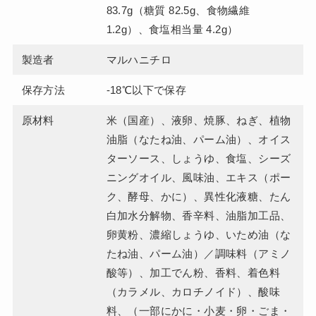
83.7g（糖質 82.5g、食物繊維
1.2g）、食塩相当量 4.2g）
製造者
マルハニチロ
保存方法
-18℃以下で保存
原材料
米（国産）、液卵、焼豚、ねぎ、植物
油脂（なたね油、パーム油）、オイス
ターソース、しょうゆ、食塩、シーズ
ニングオイル、風味油、エキス（ポー
ク、酵母、かに）、異性化液糖、たん
白加水分解物、香辛料、油脂加工品、
卵黄粉、濃縮しょうゆ、いため油（な
たね油、パーム油）／調味料（アミノ
酸等）、加工でん粉、香料、着色料
（カラメル、カロチノイド）、酸味
料、（一部にかに・小麦・卵・ごま・