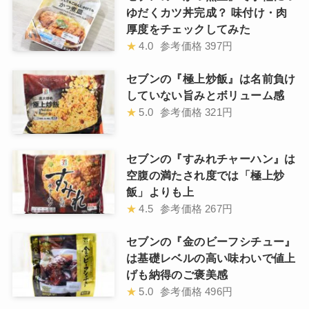
ゆだくカツ丼完成？ 味付け・肉
厚度をチェックしてみた
★
4.0
参考価格
397円
セブンの『極上炒飯』は名前負け
していない旨みとボリューム感
★
5.0
参考価格
321円
セブンの『すみれチャーハン』は
空腹の満たされ度では「極上炒
飯」よりも上
★
4.5
参考価格
267円
セブンの『金のビーフシチュー』
は基礎レベルの高い味わいで値上
げも納得のご褒美感
★
5.0
参考価格
496円