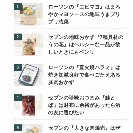
ローソンの『エビマヨ』はまろ
やかマヨソースの地味うまプリ
プリ惣菜
セブンの地味おかず『7種具材の
うの花』はヘルシーな一品が欲
しいときにもベンリ
ローソンの『直火焼ハラミ』は
焼き加減良好で食べごたえある
豚肉おかず
セブンの珍味おつまみ『鮭と
ば』は財布に余裕があったら酒
の友に選びたい
セブンの『大きな肉焼売』はぜ