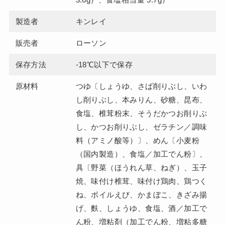
製造者
キンレイ
販売者
ローソン
保存方法
-18℃以下で保存
原材料
つゆ〔しょうゆ、さば削りぶし、いわ
し削りぶし、本みりん、砂糖、昆布、
食塩、椎茸粉末、そうだかつお削りぶ
し、かつお削りぶし、ゼラチン／調味
料（アミノ酸等）〕、めん〔小麦粉
（国内製造）、食塩／加工でん粉〕、
具〔野菜（ほうれん草、ねぎ）、玉子
焼、味付け椎茸、味付け鶏肉、鶏つく
ね、ボイルえび、かまぼこ、きざみ揚
げ、麩、しょうゆ、食塩、酒／加工で
ん粉、増粘剤（加工でん粉、増粘多糖