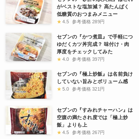
がベストな塩加減？ 高たんぱく
低糖質のおつまみメニュー
★
4.5
参考価格
289円
セブンの『かつ煮皿』で手軽につ
ゆだくカツ丼完成？ 味付け・肉
厚度をチェックしてみた
★
4.0
参考価格
397円
セブンの『極上炒飯』は名前負け
していない旨みとボリューム感
★
5.0
参考価格
321円
セブンの『すみれチャーハン』は
空腹の満たされ度では「極上炒
飯」よりも上
★
4.5
参考価格
267円