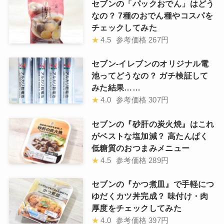
セブンの「パックおでん」はどう
なの？ 7種のおでん種やコスパを
チェックしてみた
★
4.5
参考価格
267円
セブン-イレブンのオリジナル電
池ってどうなの？ ガチ検証して
みた結果……
★
4.0
参考価格
307円
セブンの『砂肝の炭火焼』はこれ
がベストな塩加減？ 高たんぱく
低糖質のおつまみメニュー
★
4.5
参考価格
289円
セブンの『かつ煮皿』で手軽につ
ゆだくカツ丼完成？ 味付け・肉
厚度をチェックしてみた
★
4.0
参考価格
397円