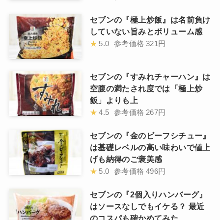
セブンの『極上炒飯』は名前負け
していない旨みとボリューム感
★
5.0
参考価格
321円
セブンの『すみれチャーハン』は
空腹の満たされ度では「極上炒
飯」よりも上
★
4.5
参考価格
267円
セブンの『金のビーフシチュー』
は基礎レベルの高い味わいで値上
げも納得のご褒美感
★
5.0
参考価格
496円
セブンの『2個入りハンバーグ』
はソースなしでもイケる？ 最近
のコスパも確かめてみた