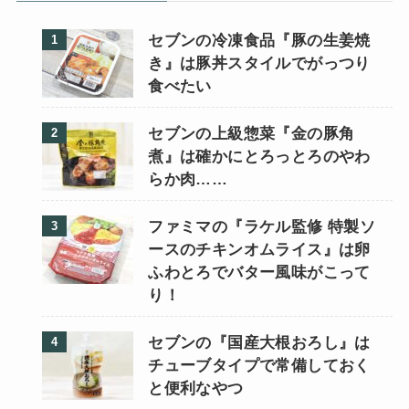
セブンの冷凍食品『豚の生姜焼
き』は豚丼スタイルでがっつり
食べたい
セブンの上級惣菜『金の豚角
煮』は確かにとろっとろのやわ
らか肉……
ファミマの『ラケル監修 特製ソ
ースのチキンオムライス』は卵
ふわとろでバター風味がこって
り！
セブンの『国産大根おろし』は
チューブタイプで常備しておく
と便利なやつ