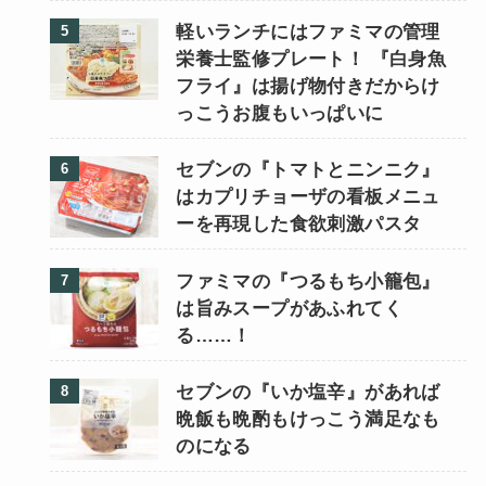
軽いランチにはファミマの管理
栄養士監修プレート！ 『白身魚
フライ』は揚げ物付きだからけ
っこうお腹もいっぱいに
セブンの『トマトとニンニク』
はカプリチョーザの看板メニュ
ーを再現した食欲刺激パスタ
ファミマの『つるもち小籠包』
は旨みスープがあふれてく
る……！
セブンの『いか塩辛』があれば
晩飯も晩酌もけっこう満足なも
のになる