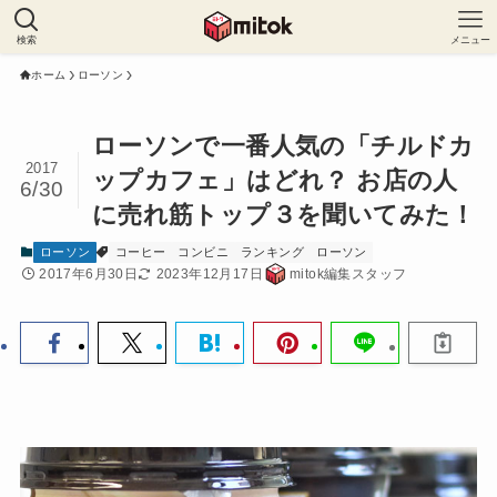
検索
メニュー
ホーム
ローソン
ローソンで一番人気の「チルドカ
2017
ップカフェ」はどれ？ お店の人
6/30
に売れ筋トップ３を聞いてみた！
ローソン
コーヒー
コンビニ
ランキング
ローソン
2017年6月30日
2023年12月17日
mitok編集スタッフ