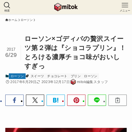
検索
メニュー
ホーム
ローソン
ローソン×ゴディバの贅沢スイー
ツ第２弾は『ショコラプリン』！
2017
6/29
とろける濃厚チョコ味がおいし
すぎっ
ローソン
スイーツ
チョコレート
プリン
ローソン
2017年6月29日
2023年12月17日
mitok編集スタッフ