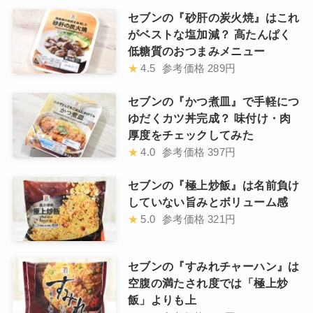
セブンの『砂肝の炭火焼』はこれ
がベストな塩加減？ 高たんぱく
低糖質のおつまみメニュー
★
4.5
参考価格
289円
セブンの『かつ煮皿』で手軽につ
ゆだくカツ丼完成？ 味付け・肉
厚度をチェックしてみた
★
4.0
参考価格
397円
セブンの『極上炒飯』は名前負け
していない旨みとボリューム感
★
5.0
参考価格
321円
セブンの『すみれチャーハン』は
空腹の満たされ度では「極上炒
飯」よりも上