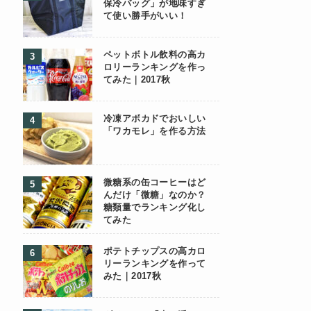
保冷バッグ」が地味すぎ
て使い勝手がいい！
ペットボトル飲料の高カ
ロリーランキングを作っ
てみた｜2017秋
冷凍アボカドでおいしい
「ワカモレ」を作る方法
微糖系の缶コーヒーはど
んだけ「微糖」なのか？
糖類量でランキング化し
てみた
ポテトチップスの高カロ
リーランキングを作って
みた｜2017秋