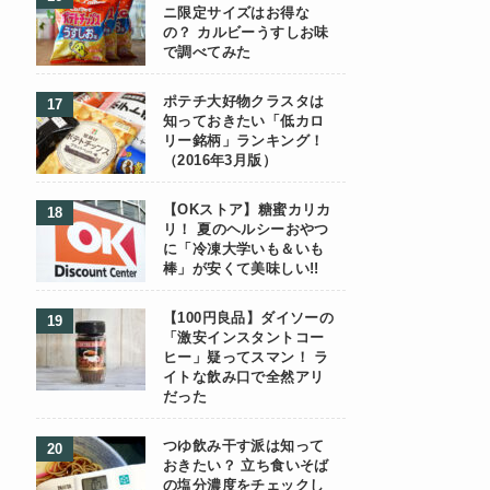
ニ限定サイズはお得な
の？ カルビーうすしお味
で調べてみた
ポテチ大好物クラスタは
知っておきたい「低カロ
リー銘柄」ランキング！
（2016年3月版）
【OKストア】糖蜜カリカ
リ！ 夏のヘルシーおやつ
に「冷凍大学いも＆いも
棒」が安くて美味しい!!
【100円良品】ダイソーの
「激安インスタントコー
ヒー」疑ってスマン！ ラ
イトな飲み口で全然アリ
だった
つゆ飲み干す派は知って
おきたい？ 立ち食いそば
の塩分濃度をチェックし