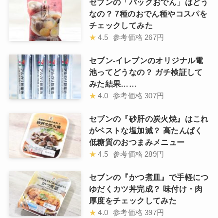
セブンの「パックおでん」はどう
なの？ 7種のおでん種やコスパを
チェックしてみた
★
4.5
参考価格
267円
セブン-イレブンのオリジナル電
池ってどうなの？ ガチ検証して
みた結果……
★
4.0
参考価格
307円
セブンの『砂肝の炭火焼』はこれ
がベストな塩加減？ 高たんぱく
低糖質のおつまみメニュー
★
4.5
参考価格
289円
セブンの『かつ煮皿』で手軽につ
ゆだくカツ丼完成？ 味付け・肉
厚度をチェックしてみた
★
4.0
参考価格
397円