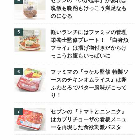
セブンの『いか塩辛』があれば
晩飯も晩酌もけっこう満足なも
のになる
軽いランチにはファミマの管理
栄養士監修プレート！ 『白身魚
フライ』は揚げ物付きだからけ
っこうお腹もいっぱいに
ファミマの『ラケル監修 特製ソ
ースのチキンオムライス』は卵
ふわとろでバター風味がこって
り！
セブンの『トマトとニンニク』
はカプリチョーザの看板メニュ
ーを再現した食欲刺激パスタ