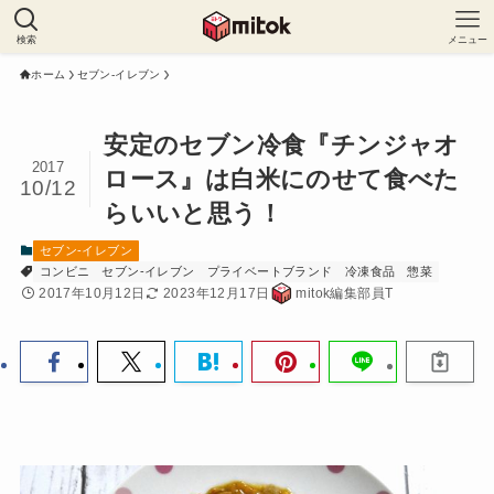
検索
メニュー
ホーム
セブン-イレブン
安定のセブン冷食『チンジャオ
2017
ロース』は白米にのせて食べた
10/12
らいいと思う！
セブン-イレブン
コンビニ
セブン-イレブン
プライベートブランド
冷凍食品
惣菜
2017年10月12日
2023年12月17日
mitok編集部員T