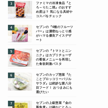
ファミマの冷凍食品『と
ろ～りたこ焼』のおすす
め度は？ 気になる具材や
コスパをチェック
セブンの『4種のフルーツ
バー』は濃密ねっとり感
がハマる優良アイスデザ
ート
セブンの『トマトとニン
ニク』はカプリチョーザ
の看板メニューを再現し
た食欲刺激パスタ
セブンのカップ惣菜『た
ことブロッコリーバジル
サラダ』は絶妙な腹八分
目フード！ おつまみにも
選びたい
セブンの上級惣菜『金の
豚角煮』は確かにとろっ