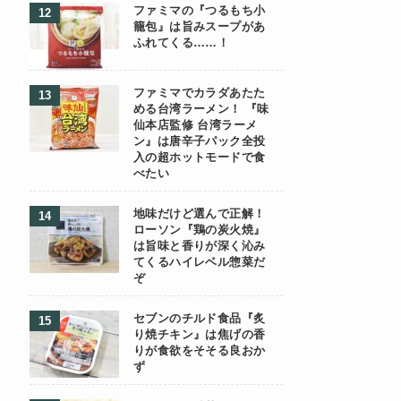
ファミマの『つるもち小
籠包』は旨みスープがあ
ふれてくる……！
ファミマでカラダあたた
める台湾ラーメン！ 『味
仙本店監修 台湾ラーメ
ン』は唐辛子パック全投
入の超ホットモードで食
べたい
地味だけど選んで正解！
ローソン『鶏の炭火焼』
は旨味と香りが深く沁み
てくるハイレベル惣菜だ
ぞ
セブンのチルド食品『炙
り焼チキン』は焦げの香
りが食欲をそそる良おか
ず