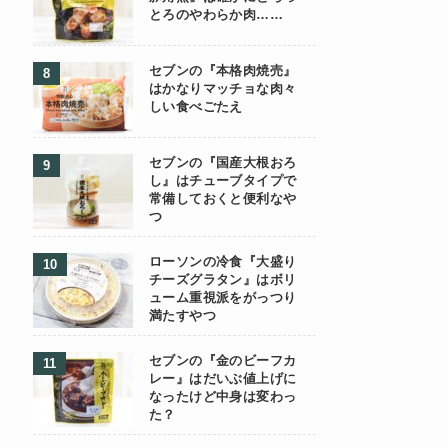
とろのやわらか肉……
セブンの『本格肉焼売』
はかなりマッチョな肉々
しい食べごたえ
セブンの『国産大根おろ
し』はチューブタイプで
常備しておくと便利なや
つ
ローソンの冷食『大盛り
チーズグラタン』はボリ
ューム重視派をがっつり
満たすやつ
セブンの『金のビーフカ
レー』はだいぶ値上げに
なったけど中身は変わっ
た？