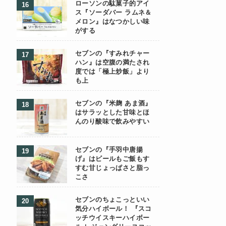
ローソンの駄菓子的アイ
ス『ソーダバー ラムネ＆
メロン』はなつかしい味
がする
セブンの『すみれチャー
ハン』は空腹の満たされ
度では「極上炒飯」より
も上
セブンの『米麹 あま酒』
はサラッとした甘味とほ
んのり酸味で飲みやすい
セブンの『手羽中唐揚
げ』はビールもご飯もす
すむ甘じょっぱさと脂っ
こさ
セブンのちょこっといい
気分ハイボール！ 『スコ
ッチウイスキーハイボー