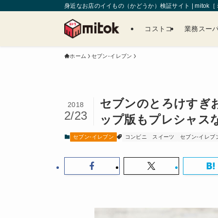
身近なお店のイイもの（かどうか）検証サイト | mitok
コストコ
業務スー
ホーム
セブン-イレブン
セブンのとろけすぎ
2018
2/23
ップ版もプレシャス
セブン-イレブン
コンビニ
スイーツ
セブン-イレブ