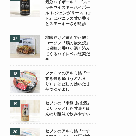
気分ハイボール！ 『スコ
ッチウイスキーハイボー
ル レジェンダリースコッ
ト』はバニラの甘い香り
とスモーキーさが絶妙
地味だけど選んで正解！
ローソン『鶏の炭火焼』
は旨味と香りが深く沁み
てくるハイレベル惣菜だ
ぞ
ファミマのアルミ鍋『牛
すき焼き鍋（うどん入
り）』はだしの効いた甘
辛つゆがよし
セブンの『米麹 あま酒』
はサラッとした甘味とほ
んのり酸味で飲みやすい
セブンのアルミ鍋『牛す