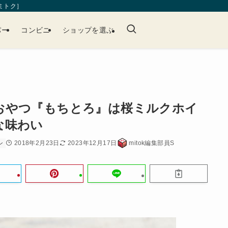
［ミトク］
パー
コンビニ
ショップを選ぶ
おやつ『もちとろ』は桜ミルクホイ
な味わい
2018年2月23日
2023年12月17日
mitok編集部員S
ン