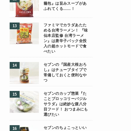
籠包』は旨みスープがあ
ふれてくる……！
ファミマでカラダあたた
める台湾ラーメン！ 『味
仙本店監修 台湾ラーメ
ン』は唐辛子パック全投
入の超ホットモードで食
べたい
セブンの『国産大根おろ
し』はチューブタイプで
常備しておくと便利なや
つ
セブンのカップ惣菜『た
ことブロッコリーバジル
サラダ』は絶妙な腹八分
目フード！ おつまみにも
選びたい
セブンのちょこっといい