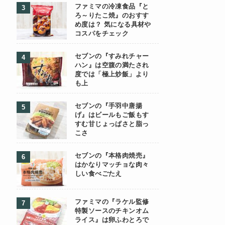
ファミマの冷凍食品『と
ろ～りたこ焼』のおすす
め度は？ 気になる具材や
コスパをチェック
セブンの『すみれチャー
ハン』は空腹の満たされ
度では「極上炒飯」より
も上
セブンの『手羽中唐揚
げ』はビールもご飯もす
すむ甘じょっぱさと脂っ
こさ
セブンの『本格肉焼売』
はかなりマッチョな肉々
しい食べごたえ
ファミマの『ラケル監修
特製ソースのチキンオム
ライス』は卵ふわとろで