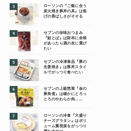
ローソンの『ご飯に合う
炭火焼き豚丼の具』は焦
げの香ばしさがそそる
セブンの珍味おつまみ
『鮭とば』は財布に余裕
があったら酒の友に選び
たい
セブンの冷凍食品『豚の
生姜焼き』は豚丼スタイ
ルでがっつり食べたい
セブンの上級惣菜『金の
豚角煮』は確かにとろっ
とろのやわらか肉……
ローソンの冷食『大盛り
チーズグラタン』はボリ
ューム重視派をがっつり