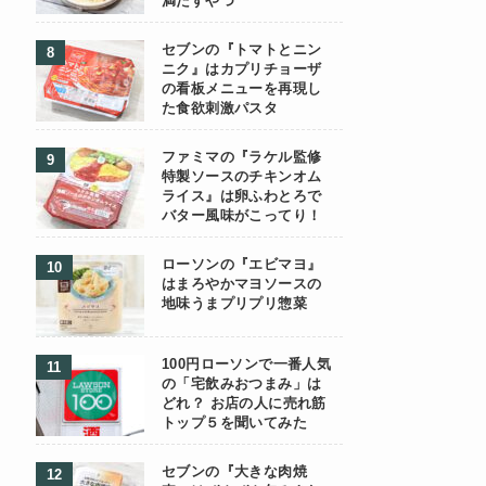
満たすやつ
セブンの『トマトとニン
ニク』はカプリチョーザ
の看板メニューを再現し
た食欲刺激パスタ
ファミマの『ラケル監修
特製ソースのチキンオム
ライス』は卵ふわとろで
バター風味がこってり！
ローソンの『エビマヨ』
はまろやかマヨソースの
地味うまプリプリ惣菜
100円ローソンで一番人気
の「宅飲みおつまみ」は
どれ？ お店の人に売れ筋
トップ５を聞いてみた
セブンの『大きな肉焼