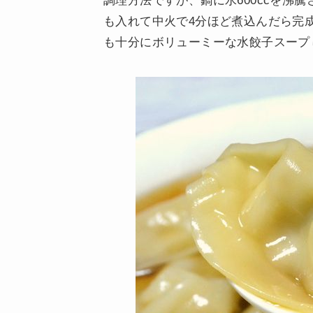
調理方法ですが、鍋に水600ccを沸
も入れて中火で4分ほど煮込んだら完
も十分にボリューミーな水餃子スープ