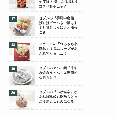
め度は？ 気になる具材や
コスパをチェック
セブンの『手羽中唐揚
げ』はビールもご飯もす
すむ甘じょっぱさと脂っ
こさ
ファミマの『つるもち小
籠包』は旨みスープがあ
ふれてくる……！
セブンのアルミ鍋『牛す
き焼きうどん』は圧倒的
な肉々しさ！
セブンの『いか塩辛』が
あれば晩飯も晩酌もけっ
こう満足なものになる