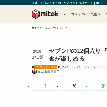
身近なお店のイイもの（かどうか）検証サイト | mitok
コストコ
業務スー
ホーム
セブン-イレブン
セブンPの12個入り
2018
3/08
食が楽しめる
セブン-イレブン
セブン-イレブン
プライベートブラ
mitok編集部員T