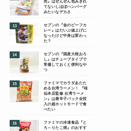
売』はぜんぜん包みきれ
てないしほぼハンバーグ
みたいなデカさ
セブンの『金のビーフカ
レー』はだいぶ値上げに
なったけど中身は変わっ
た？
セブンの『国産大根おろ
し』はチューブタイプで
常備しておくと便利なや
つ
ファミマでカラダあたた
める台湾ラーメン！ 『味
仙本店監修 台湾ラーメ
ン』は唐辛子パック全投
入の超ホットモードで食
べたい
ファミマの冷凍食品『と
ろ～りたこ焼』のおすす