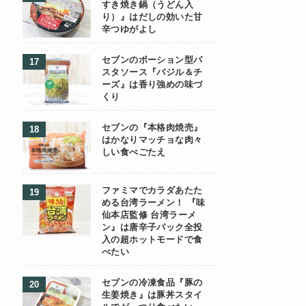
すき焼き鍋（うどん入
り）』はだしの効いた甘
辛つゆがよし
セブンのポーション型パ
スタソース『バジル＆チ
ーズ』は香り強めの味づ
くり
セブンの『本格肉焼売』
はかなりマッチョな肉々
しい食べごたえ
ファミマでカラダあたた
める台湾ラーメン！ 『味
仙本店監修 台湾ラーメ
ン』は唐辛子パック全投
入の超ホットモードで食
べたい
セブンの冷凍食品『豚の
生姜焼き』は豚丼スタイ