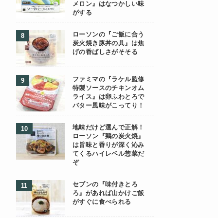
メロン』はなつかしい味
がする
ローソンの『ご飯に合う
炭火焼き豚丼の具』は焦
げの香ばしさがそそる
ファミマの『ラケル監修
特製ソースのチキンオム
ライス』は卵ふわとろで
バター風味がこってり！
地味だけど選んで正解！
ローソン『鶏の炭火焼』
は旨味と香りが深く沁み
てくるハイレベル惣菜だ
ぞ
セブンの『味付きとろ
ろ』があれば山かけご飯
がすぐに食べられる