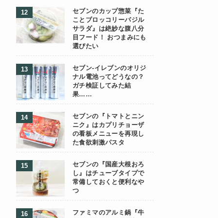
セブンのカップ惣菜『た
ことブロッコリーバジル
サラダ』は絶妙な腹八分
目フード！ おつまみにも
選びたい
セブン-イレブンのオリジ
ナル電池ってどうなの？
ガチ検証してみた結
果……
セブンの『トマトとニン
ニク』はカプリチョーザ
の看板メニューを再現し
た食欲刺激パスタ
セブンの『国産大根おろ
し』はチューブタイプで
常備しておくと便利なや
つ
ファミマのアルミ鍋『牛