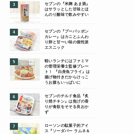
セブンの『米麹 あま酒』
はサラッとした甘味とほ
んのり酸味で飲みやすい
セブンの『プーパッポン
カレー』はカニとふんわ
り卵と甘〜い味の個性派
エスニック
軽いランチにはファミマ
の管理栄養士監修プレー
ト！ 『白身魚フライ』は
揚げ物付きだからけっこ
うお腹もいっぱいに
セブンのチルド食品『炙
り焼チキン』は焦げの香
りが食欲をそそる良おか
ず
ローソンの駄菓子的アイ
ス『ソーダバー ラムネ＆