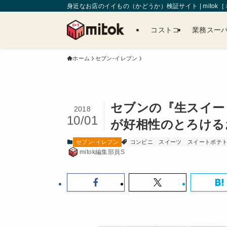
身近なお店のイイもの（かどうか）検証サイト | mitok
コストコ
業務スー
ホーム
セブン-イレブン
セブンの『生スイー
2018
10/01
が好相性のとろける
セブン-イレブン
コンビニ
スイーツ
スイートポテ
mitok編集部員S