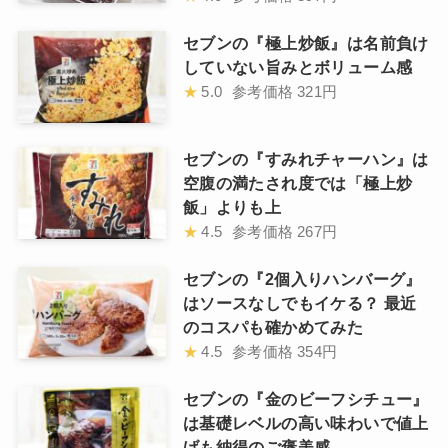
セブンの『極上炒飯』は名前負け
していない旨みとボリューム感
★
5.0
参考価格
321円
セブンの『すみれチャーハン』は
空腹の満たされ度では「極上炒
飯」よりも上
★
4.5
参考価格
267円
セブンの『2個入りハンバーグ』
はソースなしでもイケる？ 最近
のコスパも確かめてみた
★
4.5
参考価格
354円
セブンの『金のビーフシチュー』
は基礎レベルの高い味わいで値上
げも納得のご褒美感