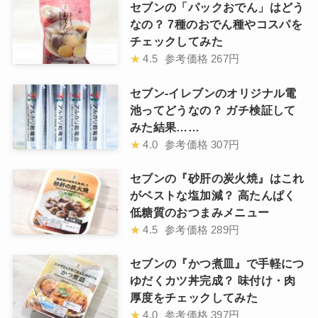
セブンの「パックおでん」はどう
なの？ 7種のおでん種やコスパを
チェックしてみた
★
4.5
参考価格
267円
セブン-イレブンのオリジナル電
池ってどうなの？ ガチ検証して
みた結果……
★
4.0
参考価格
307円
セブンの『砂肝の炭火焼』はこれ
がベストな塩加減？ 高たんぱく
低糖質のおつまみメニュー
★
4.5
参考価格
289円
セブンの『かつ煮皿』で手軽につ
ゆだくカツ丼完成？ 味付け・肉
厚度をチェックしてみた
★
4.0
参考価格
397円