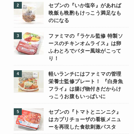
セブンの『いか塩辛』があれば
晩飯も晩酌もけっこう満足なも
のになる
ファミマの『ラケル監修 特製ソ
ースのチキンオムライス』は卵
ふわとろでバター風味がこって
り！
軽いランチにはファミマの管理
栄養士監修プレート！ 『白身魚
フライ』は揚げ物付きだからけ
っこうお腹もいっぱいに
セブンの『トマトとニンニク』
はカプリチョーザの看板メニュ
ーを再現した食欲刺激パスタ