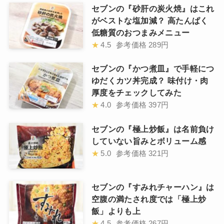
セブンの『砂肝の炭火焼』はこれ
がベストな塩加減？ 高たんぱく
低糖質のおつまみメニュー
★
4.5
参考価格
289円
セブンの『かつ煮皿』で手軽につ
ゆだくカツ丼完成？ 味付け・肉
厚度をチェックしてみた
★
4.0
参考価格
397円
セブンの『極上炒飯』は名前負け
していない旨みとボリューム感
★
5.0
参考価格
321円
セブンの『すみれチャーハン』は
空腹の満たされ度では「極上炒
飯」よりも上
★
4.5
参考価格
267円