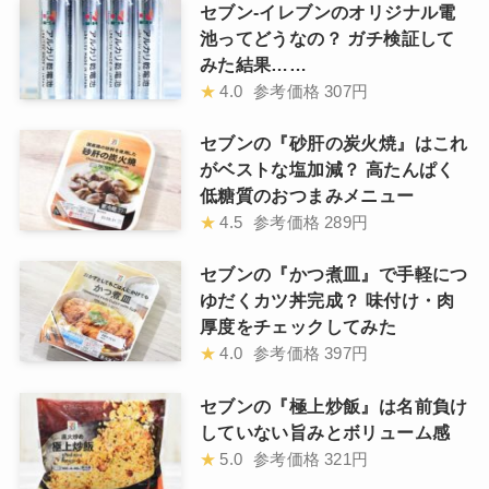
セブン-イレブンのオリジナル電
池ってどうなの？ ガチ検証して
みた結果……
★
4.0
参考価格
307円
セブンの『砂肝の炭火焼』はこれ
がベストな塩加減？ 高たんぱく
低糖質のおつまみメニュー
★
4.5
参考価格
289円
セブンの『かつ煮皿』で手軽につ
ゆだくカツ丼完成？ 味付け・肉
厚度をチェックしてみた
★
4.0
参考価格
397円
セブンの『極上炒飯』は名前負け
していない旨みとボリューム感
★
5.0
参考価格
321円