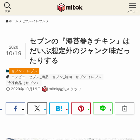
検索
メニュー
ホーム
セブン-イレブン
セブンの『海苔巻きチキン』は
2020
だいぶ想定外のジャンク味だっ
10/19
たりする
セブン-イレブン
コンビニ
セブン_商品
セブン_鶏肉
セブン-イレブン
冷凍食品（セブン）
2020年10月19日
mitok編集スタッフ