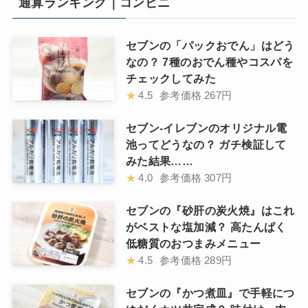
通算ランキング｜コンビニ
セブンの「パックおでん」はどう
なの？ 7種のおでん種やコスパを
チェックしてみた
★
4.5
参考価格
267円
セブン-イレブンのオリジナル電
池ってどうなの？ ガチ検証して
みた結果……
★
4.0
参考価格
307円
セブンの『砂肝の炭火焼』はこれ
がベストな塩加減？ 高たんぱく
低糖質のおつまみメニュー
★
4.5
参考価格
289円
セブンの『かつ煮皿』で手軽につ