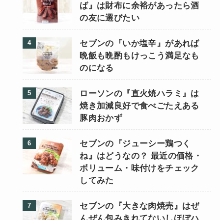
ば』は財布に余裕があったら酒
の友に選びたい
セブンの『いか塩辛』があれば
晩飯も晩酌もけっこう満足なも
のになる
ローソンの『直火焼ハラミ』は
焼き加減良好で食べごたえある
豚肉おかず
セブンの『ジューシー鶏つく
ね』はどうなの？ 最近の価格・
ボリューム・味付けをチェック
してみた
セブンの『大きな肉焼売』はぜ
んぜん包みきれてないしほぼハ