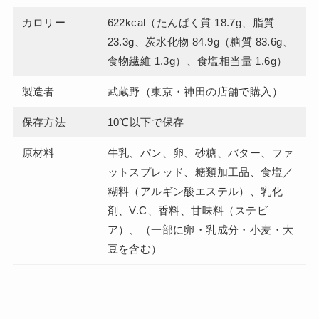
カロリー
622kcal（たんぱく質 18.7g、脂質
23.3g、炭水化物 84.9g（糖質 83.6g、
食物繊維 1.3g）、食塩相当量 1.6g）
製造者
武蔵野（東京・神田の店舗で購入）
保存方法
10℃以下で保存
原材料
牛乳、パン、卵、砂糖、バター、ファ
ットスプレッド、糖類加工品、食塩／
糊料（アルギン酸エステル）、乳化
剤、V.C、香料、甘味料（ステビ
ア）、（一部に卵・乳成分・小麦・大
豆を含む）