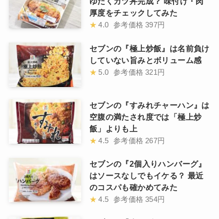
ゆだくカツ丼完成？ 味付け・肉
厚度をチェックしてみた
★
4.0
参考価格
397円
セブンの『極上炒飯』は名前負け
していない旨みとボリューム感
★
5.0
参考価格
321円
セブンの『すみれチャーハン』は
空腹の満たされ度では「極上炒
飯」よりも上
★
4.5
参考価格
267円
セブンの『2個入りハンバーグ』
はソースなしでもイケる？ 最近
のコスパも確かめてみた
★
4.5
参考価格
354円