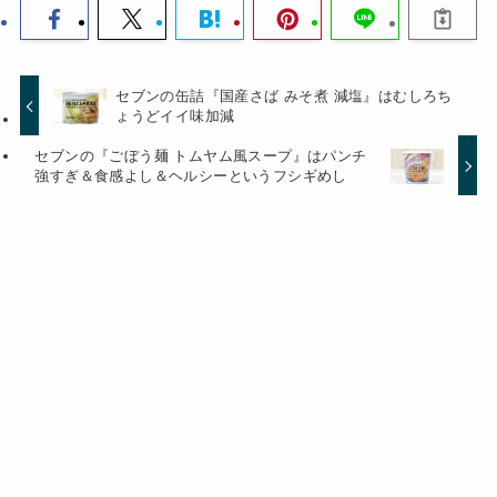
セブンの缶詰『国産さば みそ煮 減塩』はむしろち
ょうどイイ味加減
セブンの『ごぼう麺 トムヤム風スープ』はパンチ
強すぎ＆食感よし＆ヘルシーというフシギめし