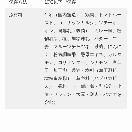
保存方法
10℃以下で保存
原材料
牛乳（国内製造）、鶏肉、トマトペー
スト、ココナッツミルク、ソテーオニ
オン、発酵乳（殺菌）、カレー粉、植
物油脂、塩、加糖練乳、バター、生
姜、フルーツチャツネ、砂糖、にんに
く、粉末調味酢、酵母エキス、カルダ
モン、コリアンダー、シナモン、唐辛
子、加工卵、醤油／糊料（加工澱粉、
増粘多糖類）、着色料（パプリカ粉
末）、香料、（一部に卵・乳成分・小
麦・ゼラチン・大豆・鶏肉・バナナを
含む）