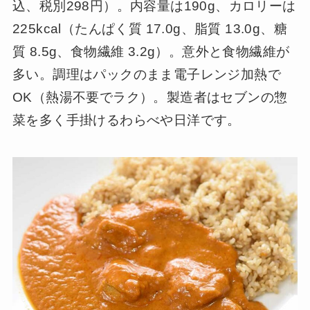
込、税別298円）。内容量は190g、カロリーは
225kcal（たんぱく質 17.0g、脂質 13.0g、糖
質 8.5g、食物繊維 3.2g）。意外と食物繊維が
多い。調理はパックのまま電子レンジ加熱で
OK（熱湯不要でラク）。製造者はセブンの惣
菜を多く手掛けるわらべや日洋です。