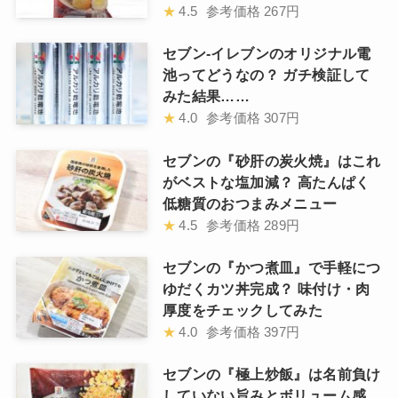
★
4.5
参考価格
267円
セブン-イレブンのオリジナル電
池ってどうなの？ ガチ検証して
みた結果……
★
4.0
参考価格
307円
セブンの『砂肝の炭火焼』はこれ
がベストな塩加減？ 高たんぱく
低糖質のおつまみメニュー
★
4.5
参考価格
289円
セブンの『かつ煮皿』で手軽につ
ゆだくカツ丼完成？ 味付け・肉
厚度をチェックしてみた
★
4.0
参考価格
397円
セブンの『極上炒飯』は名前負け
していない旨みとボリューム感