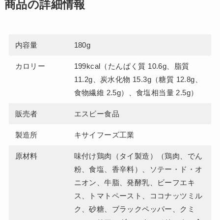
商品の詳細情報
内容量
180g
カロリー
199kcal（たんぱく質 10.6g、脂質
11.2g、炭水化物 15.3g（糖質 12.8g、
食物繊維 2.5g）、食塩相当量 2.5g）
販売者
エスビー食品
製造所
キサイフーズ工業
原材料
味付け鶏肉（タイ製造）（鶏肉、でん
粉、食塩、香辛料）、ソテー・ド・オ
ニオン、牛脂、発酵乳、ビーフエキ
ス、トマトペースト、ココナッツミル
ク、砂糖、ブラックペッパー、クミ