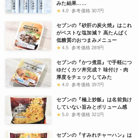
みた結果……
★
4.0
参考価格
307円
セブンの『砂肝の炭火焼』はこれ
がベストな塩加減？ 高たんぱく
低糖質のおつまみメニュー
★
4.5
参考価格
289円
セブンの『かつ煮皿』で手軽につ
ゆだくカツ丼完成？ 味付け・肉
厚度をチェックしてみた
★
4.0
参考価格
397円
セブンの『極上炒飯』は名前負け
していない旨みとボリューム感
★
5.0
参考価格
321円
セブンの『すみれチャーハン』は