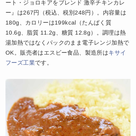
ート・ジョロキアをブレンド 激辛チキンカレ
ー』は267円（税込、税別248円）。内容量は
180g、カロリーは199kcal（たんぱく質
10.6g、脂質 11.2g、糖質 12.8g）。調理は熱
湯加熱ではなくパックのまま電子レンジ加熱で
OK。販売者はエスビー食品、製造所は
キサイ
フーズ工業
です。