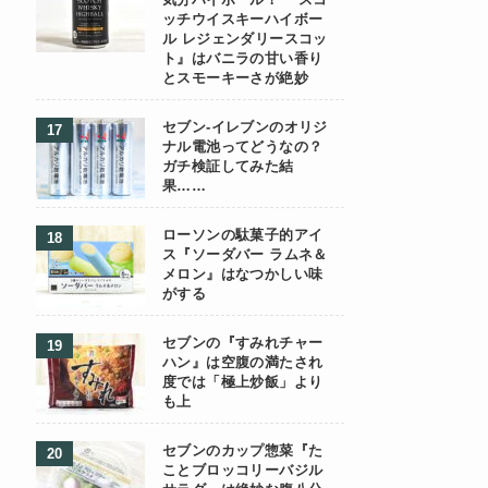
気分ハイボール！ 『スコ
ッチウイスキーハイボー
ル レジェンダリースコッ
ト』はバニラの甘い香り
とスモーキーさが絶妙
セブン-イレブンのオリジ
ナル電池ってどうなの？
ガチ検証してみた結
果……
ローソンの駄菓子的アイ
ス『ソーダバー ラムネ＆
メロン』はなつかしい味
がする
セブンの『すみれチャー
ハン』は空腹の満たされ
度では「極上炒飯」より
も上
セブンのカップ惣菜『た
ことブロッコリーバジル