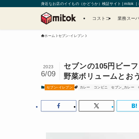
身近なお店のイイもの（かどうか）検証サイト | mitok
コストコ
業務スー
ホーム
セブン-イレブン
セブンの105円ビー
2023
6/09
野菜ボリュームとお
セブン-イレブン
カレー
コンビニ
セブン_カレー