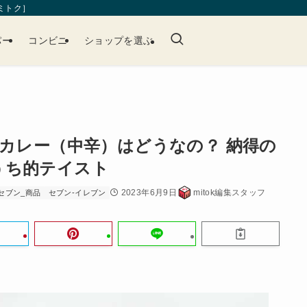
［ミトク］
パー
コンビニ
ショップを選ぶ
フカレー（中辛）はどうなの？ 納得の
うち的テイスト
2023年6月9日
mitok編集スタッフ
セブン_商品
セブン-イレブン