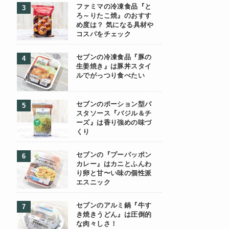
ファミマの冷凍食品『と
ろ～りたこ焼』のおすす
め度は？ 気になる具材や
コスパをチェック
セブンの冷凍食品『豚の
生姜焼き』は豚丼スタイ
ルでがっつり食べたい
セブンのポーション型パ
スタソース『バジル＆チ
ーズ』は香り強めの味づ
くり
セブンの『プーパッポン
カレー』はカニとふんわ
り卵と甘〜い味の個性派
エスニック
セブンのアルミ鍋『牛す
き焼きうどん』は圧倒的
な肉々しさ！