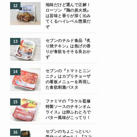
地味だけど選んで正解！
ローソン『鶏の炭火焼』
は旨味と香りが深く沁み
てくるハイレベル惣菜だ
ぞ
セブンのチルド食品『炙
り焼チキン』は焦げの香
りが食欲をそそる良おか
ず
セブンの『トマトとニン
ニク』はカプリチョーザ
の看板メニューを再現し
た食欲刺激パスタ
ファミマの『ラケル監修
特製ソースのチキンオム
ライス』は卵ふわとろで
バター風味がこってり！
セブンのちょこっといい