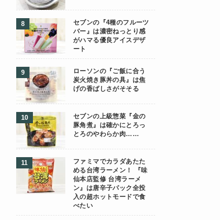
セブンの『4種のフルーツ
バー』は濃密ねっとり感
がハマる優良アイスデザ
ート
ローソンの『ご飯に合う
炭火焼き豚丼の具』は焦
げの香ばしさがそそる
セブンの上級惣菜『金の
豚角煮』は確かにとろっ
とろのやわらか肉……
ファミマでカラダあたた
める台湾ラーメン！ 『味
仙本店監修 台湾ラーメ
ン』は唐辛子パック全投
入の超ホットモードで食
べたい