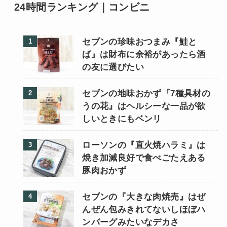
24時間ランキング｜コンビニ
セブンの珍味おつまみ『鮭と
ば』は財布に余裕があったら酒
の友に選びたい
セブンの地味おかず『7種具材の
うの花』はヘルシーな一品が欲
しいときにもベンリ
ローソンの『直火焼ハラミ』は
焼き加減良好で食べごたえある
豚肉おかず
セブンの『大きな肉焼売』はぜ
んぜん包みきれてないしほぼハ
ンバーグみたいなデカさ