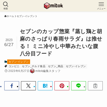
検索
メニュー
ホーム
セブン-イレブン
セブンのカップ惣菜『蒸し鶏と胡
麻のさっぱり春雨サラダ』は推せ
2023
6/27
る！ ミニ冷やし中華みたいな腹
八分目フード
セブン-イレブン
コンビニ
セブン_チルド食品
セブン_商品
セブン-イレブン
2023年6月27日
mitok編集スタッフ