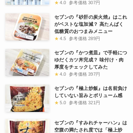
★
4.0
参考価格
307円
セブンの『砂肝の炭火焼』はこれ
がベストな塩加減？ 高たんぱく
低糖質のおつまみメニュー
★
4.5
参考価格
289円
セブンの『かつ煮皿』で手軽につ
ゆだくカツ丼完成？ 味付け・肉
厚度をチェックしてみた
★
4.0
参考価格
397円
セブンの『極上炒飯』は名前負け
していない旨みとボリューム感
★
5.0
参考価格
321円
セブンの『すみれチャーハン』は
空腹の満たされ度では「極上炒