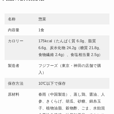
名称
惣菜
内容量
1食
カロリー
175kcal（たんぱく質 6.0g、脂質
6.6g、炭水化物 24.2g（糖質 21.8g、
食物繊維 2.4g）、食塩相当量 2.5g）
製造者
フジフーズ（東京・神田の店舗で購
入）
保存方法
10℃以下で保存
原材料
春雨（中国製造）、蒸し鶏、醤油、人
参、きくらげ、胡瓜、砂糖、錦糸玉
子、植物油脂、穀物酢、ごま、水飴混