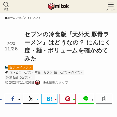
検索
メニュー
ホーム
セブン-イレブン
セブンの冷食版『天外天 豚骨ラ
ーメン』はどうなの？ にんにく
2023
11/26
度・麺・ボリュームを確かめて
みた
セブン-イレブン
コンビニ
セブン_商品
セブン_麺
セブン-イレブン
冷凍食品（セブン）
2023年11月26日
mitok編集スタッフ