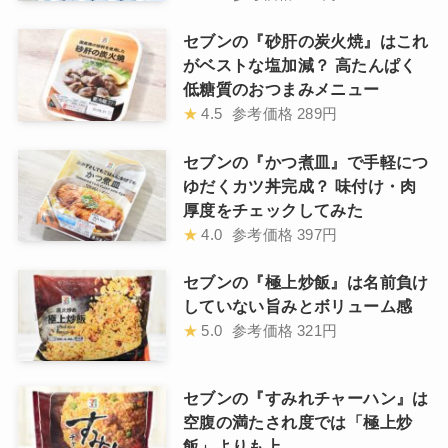
セブンの『砂肝の炭火焼』はこれ
がベストな塩加減？ 高たんぱく
低糖質のおつまみメニュー
★
4.5
参考価格
289円
セブンの『かつ煮皿』で手軽につ
ゆだくカツ丼完成？ 味付け・肉
厚度をチェックしてみた
★
4.0
参考価格
397円
セブンの『極上炒飯』は名前負け
していない旨みとボリューム感
★
5.0
参考価格
321円
セブンの『すみれチャーハン』は
空腹の満たされ度では「極上炒
飯」よりも上