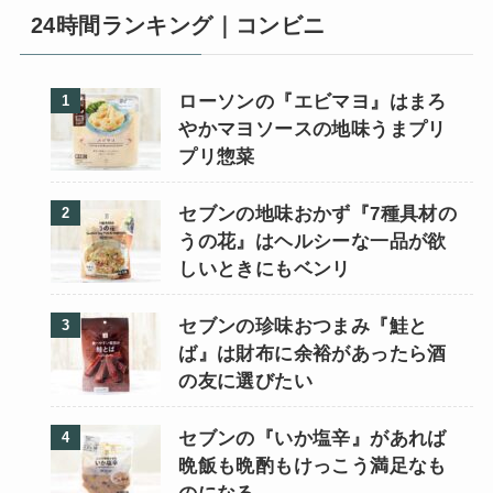
24時間ランキング｜コンビニ
ローソンの『エビマヨ』はまろ
やかマヨソースの地味うまプリ
プリ惣菜
セブンの地味おかず『7種具材の
うの花』はヘルシーな一品が欲
しいときにもベンリ
セブンの珍味おつまみ『鮭と
ば』は財布に余裕があったら酒
の友に選びたい
セブンの『いか塩辛』があれば
晩飯も晩酌もけっこう満足なも