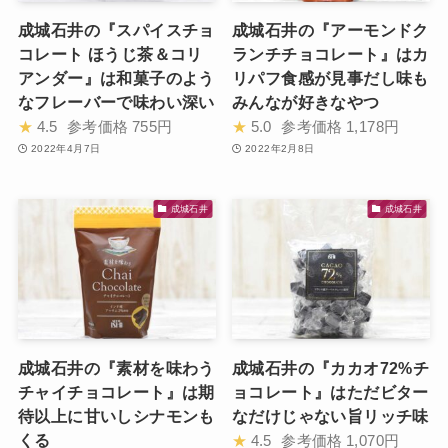
成城石井の『スパイスチョ
成城石井の『アーモンドク
コレート ほうじ茶＆コリ
ランチチョコレート』はカ
アンダー』は和菓子のよう
リパフ食感が見事だし味も
なフレーバーで味わい深い
みんなが好きなやつ
★
4.5
参考価格
755円
★
5.0
参考価格
1,178円
2022年4月7日
2022年2月8日
成城石井
成城石井
成城石井の『素材を味わう
成城石井の『カカオ72%チ
チャイチョコレート』は期
ョコレート』はただビター
待以上に甘いしシナモンも
なだけじゃない旨リッチ味
くる
★
4.5
参考価格
1,070円