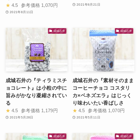
★
4.5
参考価格
1,070円
2021年6月21日
2021年8月11日
成城石井
成城石井
成城石井の『ティラミスチ
成城石井の『素材そのまま
ョコレート』は小粒の中に
コーヒーチョコ コスタリ
旨みがかなり凝縮されてい
カ×ベネズエラ』はじっく
る
り味わいたい香ばしさ
★
4.5
参考価格
1,179円
★
4.5
参考価格
1,070円
2021年5月28日
2021年5月11日
成城石井
成城石井