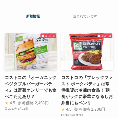
新着情報
読まれています
コストコ
コストコ
コストコの『オーガニック
コストコの『ブレックファ
ベジタブルバーガーパテ
スト ポークパティ』は常
ィ』は野菜オンリーでも食
備推奨の冷凍肉食品！ 朝
べごたえあり？
食がラクに豪華になるしお
弁当にもベンリ
★
4.5
参考価格
2,498円
★
4.5
参考価格
1,798円
2023年2月13日
2022年8月28日