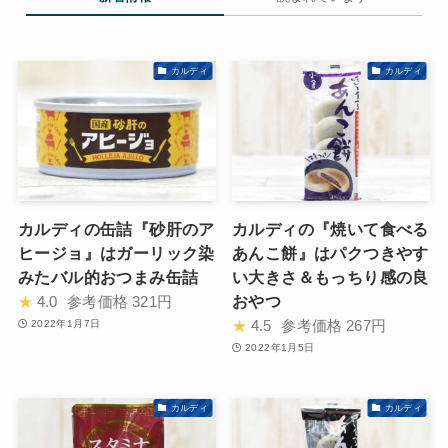
カルディ
カルディ
カルディの缶詰『砂肝のア
カルディの『焼いて食べる
ヒージョ』はガーリック染
あんこ餅』はパクつきやす
みたバル的おつまみ缶詰
い大きさ＆もっちり感の良
おやつ
★
4.0
参考価格
321円
★
4.5
参考価格
267円
2022年1月7日
2022年1月5日
カルディ
カルディ