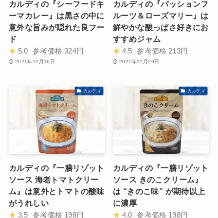
カルディの『シーフードキ
カルディの『パッションフ
ーマカレー』は黒さの中に
ルーツ＆ローズマリー』は
意外な旨みが隠れた良フー
鮮やかな酸っぱさ好きにお
ド
すすめジャム
★
5.0
参考価格
324円
★
4.5
参考価格
213円
2021年12月16日
2021年11月29日
カルディ
カルディ
カルディの『一膳リゾット
カルディの『一膳リゾット
ソース 海老トマトクリー
ソース きのこクリーム』
ム』は意外とトマトの酸味
は “きのこ味” が期待以上
がうれしい
に濃厚
★
3.5
参考価格
198円
★
4.0
参考価格
198円