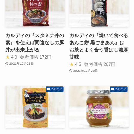
カルディの『スタミナ丼の
カルディの『焼いて食べる
素』を使えば間違なしの豚
あんこ餅 黒ごまあん』は
丼が出来上がる
お茶とよく合う香ばし濃厚
甘味
★
4.0
参考価格
172円
★
4.5
参考価格
267円
2021年12月21日
2021年12月20日
カルディ
カルディ