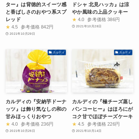
ター』は背徳的スイーツ感
ドシャ 北見ハッカ』は涼
と香ばしさのおやつ系スプ
やか風味の上品クッキー
レッド
★
4.0
参考価格
386円
★
4.5
参考価格
842円
2021年10月28日
2021年10月29日
カルディ
カルディ
カルディの『安納芋ドーナ
カルディの『極チーズ蒸し
ッツ』は飾り気なしの和の
パンコーヒー』はほろにが
甘みほっくりおやつ
コク甘でほぼチーズケーキ
★
4.0
参考価格
236円
★
4.5
参考価格
226円
2021年10月26日
2021年10月14日