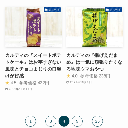
カルディ
カルディ
カルディの『スイートポテ
カルディの『揚げえだま
トケーキ』はお芋すぎない
め』は一気に頬張りたくな
風味とチョコまじりの口溶
る地味ウマおやつ
けが好感
★
4.0
参考価格
238円
★
4.5
参考価格
432円
2021年10月4日
2021年10月11日
1
...
3
4
5
...
25