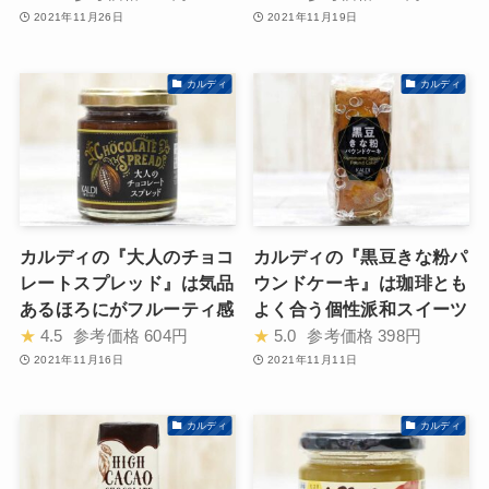
2021年11月26日
2021年11月19日
カルディ
カルディ
カルディの『大人のチョコ
カルディの『黒豆きな粉パ
レートスプレッド』は気品
ウンドケーキ』は珈琲とも
あるほろにがフルーティ感
よく合う個性派和スイーツ
★
4.5
参考価格
604円
★
5.0
参考価格
398円
2021年11月16日
2021年11月11日
カルディ
カルディ