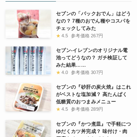
セブンの「パックおでん」はどう
なの？ 7種のおでん種やコスパを
チェックしてみた
★
4.5
参考価格
267円
セブン-イレブンのオリジナル電
池ってどうなの？ ガチ検証して
みた結果……
★
4.0
参考価格
307円
セブンの『砂肝の炭火焼』はこれ
がベストな塩加減？ 高たんぱく
低糖質のおつまみメニュー
★
4.5
参考価格
289円
セブンの『かつ煮皿』で手軽につ
ゆだくカツ丼完成？ 味付け・肉