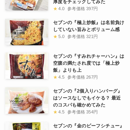
厚度をチェックしてみた
★
4.0
参考価格
397円
セブンの『極上炒飯』は名前負け
していない旨みとボリューム感
★
5.0
参考価格
321円
セブンの『すみれチャーハン』は
空腹の満たされ度では「極上炒
飯」よりも上
★
4.5
参考価格
267円
セブンの『2個入りハンバーグ』
はソースなしでもイケる？ 最近
のコスパも確かめてみた
★
4.5
参考価格
354円
セブンの『金のビーフシチュー』