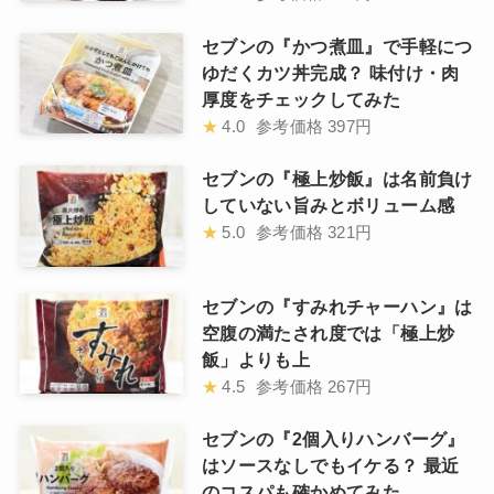
セブンの『かつ煮皿』で手軽につ
ゆだくカツ丼完成？ 味付け・肉
厚度をチェックしてみた
★
4.0
参考価格
397円
セブンの『極上炒飯』は名前負け
していない旨みとボリューム感
★
5.0
参考価格
321円
セブンの『すみれチャーハン』は
空腹の満たされ度では「極上炒
飯」よりも上
★
4.5
参考価格
267円
セブンの『2個入りハンバーグ』
はソースなしでもイケる？ 最近
のコスパも確かめてみた