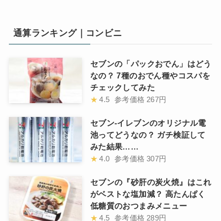
通算ランキング｜コンビニ
セブンの「パックおでん」はどう
なの？ 7種のおでん種やコスパを
チェックしてみた
★
4.5
参考価格
267円
セブン-イレブンのオリジナル電
池ってどうなの？ ガチ検証して
みた結果……
★
4.0
参考価格
307円
セブンの『砂肝の炭火焼』はこれ
がベストな塩加減？ 高たんぱく
低糖質のおつまみメニュー
★
4.5
参考価格
289円