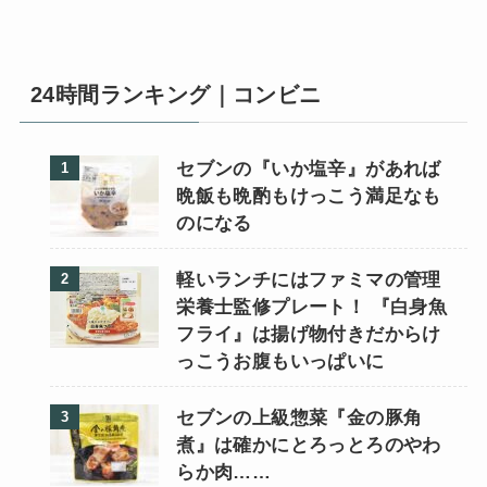
24時間ランキング｜コンビニ
セブンの『いか塩辛』があれば
晩飯も晩酌もけっこう満足なも
のになる
軽いランチにはファミマの管理
栄養士監修プレート！ 『白身魚
フライ』は揚げ物付きだからけ
っこうお腹もいっぱいに
セブンの上級惣菜『金の豚角
煮』は確かにとろっとろのやわ
らか肉……