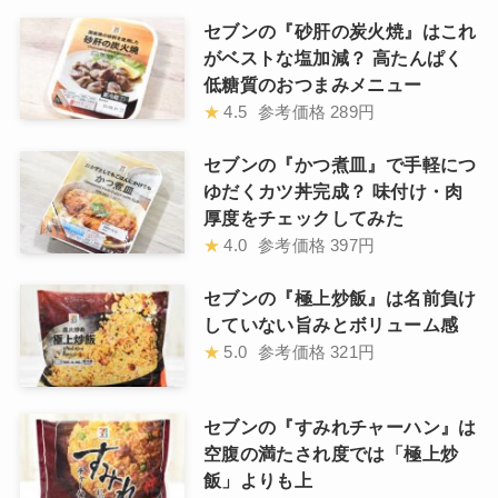
セブンの『砂肝の炭火焼』はこれ
がベストな塩加減？ 高たんぱく
低糖質のおつまみメニュー
★
4.5
参考価格
289円
セブンの『かつ煮皿』で手軽につ
ゆだくカツ丼完成？ 味付け・肉
厚度をチェックしてみた
★
4.0
参考価格
397円
セブンの『極上炒飯』は名前負け
していない旨みとボリューム感
★
5.0
参考価格
321円
セブンの『すみれチャーハン』は
空腹の満たされ度では「極上炒
飯」よりも上