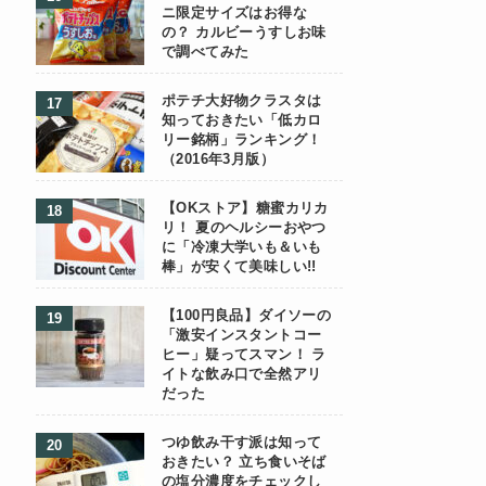
ニ限定サイズはお得な
の？ カルビーうすしお味
で調べてみた
ポテチ大好物クラスタは
知っておきたい「低カロ
リー銘柄」ランキング！
（2016年3月版）
【OKストア】糖蜜カリカ
リ！ 夏のヘルシーおやつ
に「冷凍大学いも＆いも
棒」が安くて美味しい!!
【100円良品】ダイソーの
「激安インスタントコー
ヒー」疑ってスマン！ ラ
イトな飲み口で全然アリ
だった
つゆ飲み干す派は知って
おきたい？ 立ち食いそば
の塩分濃度をチェックし