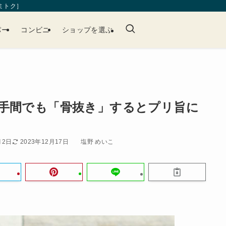
［ミトク］
パー
コンビニ
ショップを選ぶ
手間でも「骨抜き」するとプリ旨に
月2日
2023年12月17日
塩野 めいこ