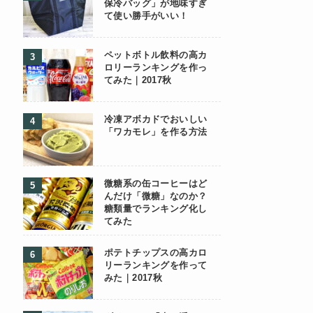
保冷バッグ」が地味すぎ
て使い勝手がいい！
ペットボトル飲料の高カ
ロリーランキングを作っ
てみた｜2017秋
冷凍アボカドでおいしい
「ワカモレ」を作る方法
微糖系の缶コーヒーはど
んだけ「微糖」なのか？
糖類量でランキング化し
てみた
ポテトチップスの高カロ
リーランキングを作って
みた｜2017秋