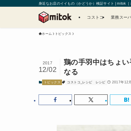
身近なお店のイイもの（かどうか）検証サイト | mitok
コストコ
業務スー
ホーム
トピックス
鶏の手羽中はちょい
2017
12/02
なる
2017年12
トピックス
コストコ_レシピ
レシピ