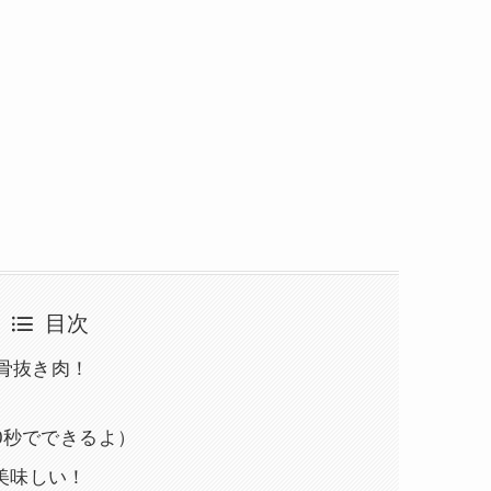
目次
の骨抜き肉！
0秒でできるよ）
美味しい！