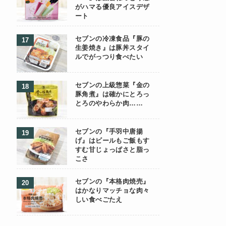
がハマる優良アイスデザ
ート
セブンの冷凍食品『豚の
生姜焼き』は豚丼スタイ
ルでがっつり食べたい
セブンの上級惣菜『金の
豚角煮』は確かにとろっ
とろのやわらか肉……
セブンの『手羽中唐揚
げ』はビールもご飯もす
すむ甘じょっぱさと脂っ
こさ
セブンの『本格肉焼売』
はかなりマッチョな肉々
しい食べごたえ