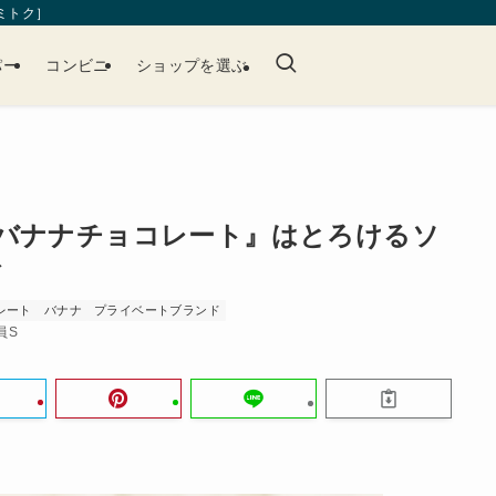
［ミトク］
パー
コンビニ
ショップを選ぶ
『バナナチョコレート』はとろけるソ
ィ
レート
バナナ
プライベートブランド
員S