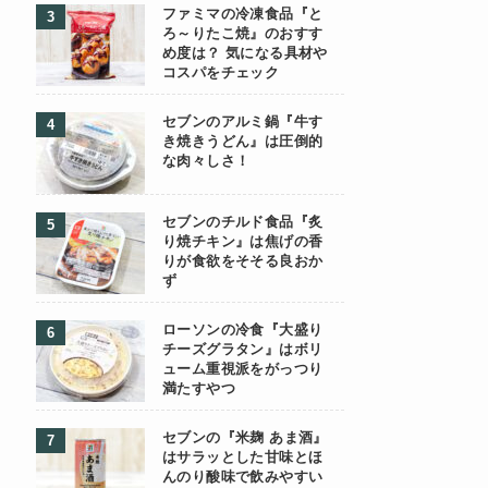
ファミマの冷凍食品『と
ろ～りたこ焼』のおすす
め度は？ 気になる具材や
コスパをチェック
セブンのアルミ鍋『牛す
き焼きうどん』は圧倒的
な肉々しさ！
セブンのチルド食品『炙
り焼チキン』は焦げの香
りが食欲をそそる良おか
ず
ローソンの冷食『大盛り
チーズグラタン』はボリ
ューム重視派をがっつり
満たすやつ
セブンの『米麹 あま酒』
はサラッとした甘味とほ
んのり酸味で飲みやすい