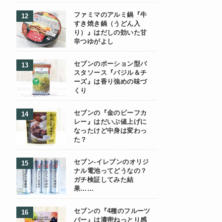
ファミマのアルミ鍋『牛
すき焼き鍋（うどん入
り）』はだしの効いた甘
辛つゆがよし
セブンのポーション型パ
スタソース『バジル＆チ
ーズ』は香り強めの味づ
くり
セブンの『金のビーフカ
レー』はだいぶ値上げに
なったけど中身は変わっ
た？
セブン-イレブンのオリジ
ナル電池ってどうなの？
ガチ検証してみた結
果……
セブンの『4種のフルーツ
バー』は濃密ねっとり感