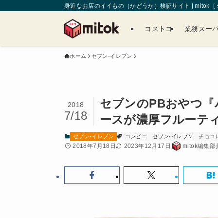
身近なお店のイイもの（かどうか）検証サイト | mitok
コストコ
業務スー
ホーム
セブン-イレブン
セブンのPBおやつ
2018
7/18
ースが濃厚フルーテ
セブン-イレブン
コンビニ
セブン-イレブン
チョコ
2018年7月18日
2023年12月17日
mitok編集部