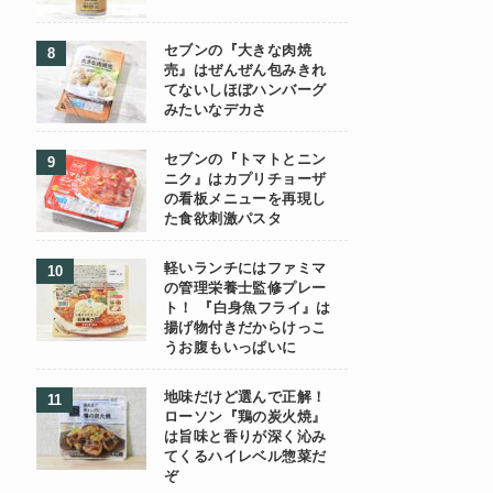
セブンの『大きな肉焼
売』はぜんぜん包みきれ
てないしほぼハンバーグ
みたいなデカさ
セブンの『トマトとニン
ニク』はカプリチョーザ
の看板メニューを再現し
た食欲刺激パスタ
軽いランチにはファミマ
の管理栄養士監修プレー
ト！ 『白身魚フライ』は
揚げ物付きだからけっこ
うお腹もいっぱいに
地味だけど選んで正解！
ローソン『鶏の炭火焼』
は旨味と香りが深く沁み
てくるハイレベル惣菜だ
ぞ