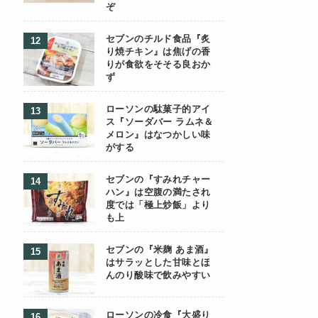
ぞ
セブンのチルド食品『炙
り焼チキン』は焦げの香
りが食欲をそそる良おか
ず
ローソンの駄菓子的アイ
ス『ソーダバー ラムネ＆
メロン』はなつかしい味
がする
セブンの『すみれチャー
ハン』は空腹の満たされ
度では「極上炒飯」より
も上
セブンの『米麹 あま酒』
はサラッとした甘味とほ
んのり酸味で飲みやすい
ローソンの冷食『大盛り