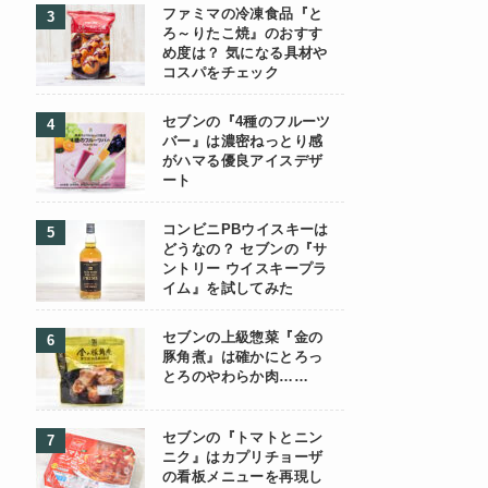
ファミマの冷凍食品『と
ろ～りたこ焼』のおすす
め度は？ 気になる具材や
コスパをチェック
セブンの『4種のフルーツ
バー』は濃密ねっとり感
がハマる優良アイスデザ
ート
コンビニPBウイスキーは
どうなの？ セブンの『サ
ントリー ウイスキープラ
イム』を試してみた
セブンの上級惣菜『金の
豚角煮』は確かにとろっ
とろのやわらか肉……
セブンの『トマトとニン
ニク』はカプリチョーザ
の看板メニューを再現し