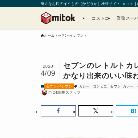
身近なお店のイイもの（かどうか）検証サイト | mitok
コストコ
業務スー
ホーム
セブン-イレブン
セブンのレトルトカ
2020
4/09
かなり出来のいい味
セブン-イレブン
カレー
コンビニ
セブン_カレー
mitok編集スタッフ