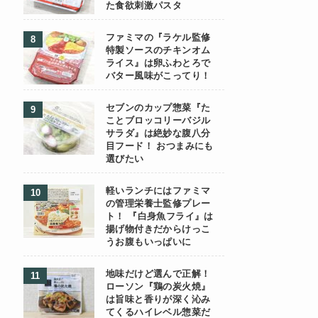
た食欲刺激パスタ
ファミマの『ラケル監修
特製ソースのチキンオム
ライス』は卵ふわとろで
バター風味がこってり！
セブンのカップ惣菜『た
ことブロッコリーバジル
サラダ』は絶妙な腹八分
目フード！ おつまみにも
選びたい
軽いランチにはファミマ
の管理栄養士監修プレー
ト！ 『白身魚フライ』は
揚げ物付きだからけっこ
うお腹もいっぱいに
地味だけど選んで正解！
ローソン『鶏の炭火焼』
は旨味と香りが深く沁み
てくるハイレベル惣菜だ