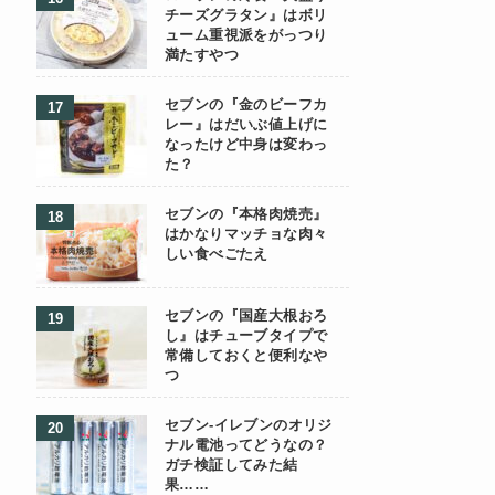
チーズグラタン』はボリ
ューム重視派をがっつり
満たすやつ
セブンの『金のビーフカ
レー』はだいぶ値上げに
なったけど中身は変わっ
た？
セブンの『本格肉焼売』
はかなりマッチョな肉々
しい食べごたえ
セブンの『国産大根おろ
し』はチューブタイプで
常備しておくと便利なや
つ
セブン-イレブンのオリジ
ナル電池ってどうなの？
ガチ検証してみた結
果……