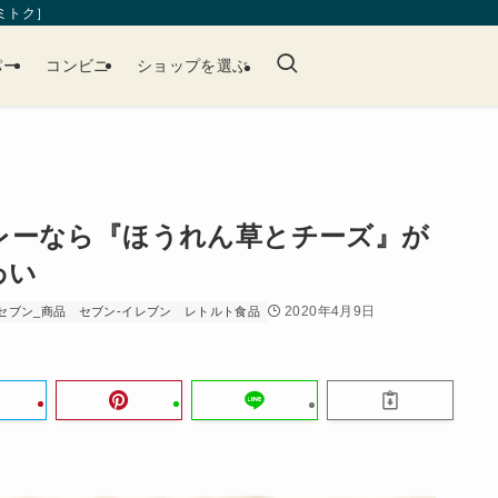
［ミトク］
パー
コンビニ
ショップを選ぶ
レーなら『ほうれん草とチーズ』が
わい
2020年4月9日
セブン_商品
セブン-イレブン
レトルト食品